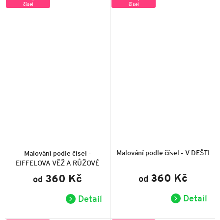
čísel
čísel
Průměrné
Průměrné
hodnocení
hodnocení
produktu
produktu
Malování podle čísel - V DEŠTI
Malování podle čísel -
je
je
EIFFELOVA VĚŽ A RŮŽOVÉ
5,0
5,0
z
z
STROMY
360 Kč
360 Kč
od
5
od
5
hvězdiček.
hvězdiček.
Detail
Detail