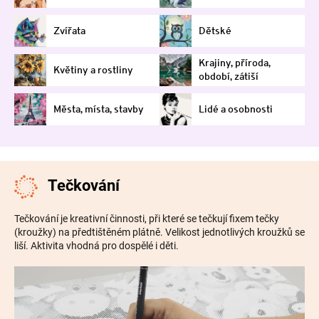
Zvířata
Dětské
Krajiny, příroda,
Květiny a rostliny
období, zátiší
Města, místa, stavby
Lidé a osobnosti
Tečkování
Tečkování je kreativní činnosti, při které se tečkují fixem tečky
(kroužky) na předtištěném plátně. Velikost jednotlivých kroužků se
liší. Aktivita vhodná pro dospělé i děti.