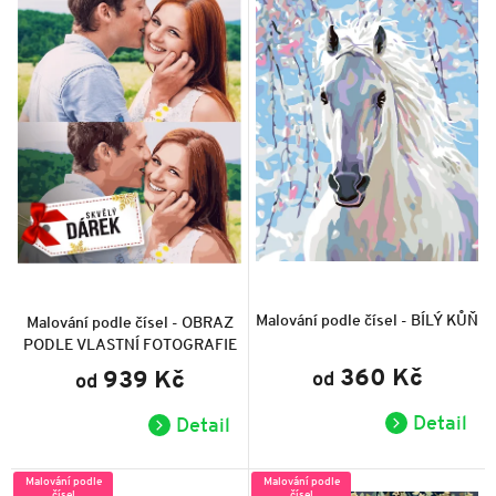
Průměrné
Průměrné
hodnocení
hodnocení
produktu
produktu
Malování podle čísel - BÍLÝ KŮŇ
Malování podle čísel - OBRAZ
je
je
PODLE VLASTNÍ FOTOGRAFIE
5,0
5,0
z
z
360 Kč
939 Kč
od
5
od
5
hvězdiček.
hvězdiček.
Detail
Detail
Malování podle
Malování podle
čísel
čísel