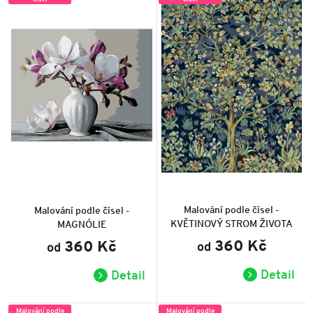
Průměrné
Průměrné
hodnocení
hodnocení
produktu
produktu
Malování podle čísel -
Malování podle čísel -
je
je
KVĚTINOVÝ STROM ŽIVOTA
MAGNÓLIE
5,0
5,0
z
z
360 Kč
360 Kč
od
5
od
5
hvězdiček.
hvězdiček.
Detail
Detail
Malování podle
Malování podle