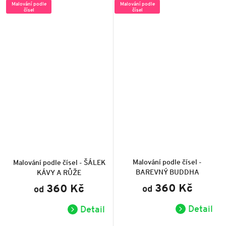
Malování podle
Malování podle
čísel
čísel
Průměrné
Průměrné
hodnocení
hodnocení
produktu
produktu
Malování podle čísel -
Malování podle čísel - ŠÁLEK
je
je
BAREVNÝ BUDDHA
KÁVY A RŮŽE
5,0
5,0
z
z
360 Kč
360 Kč
od
5
od
5
hvězdiček.
hvězdiček.
Detail
Detail