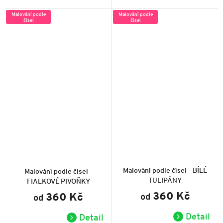
Malování podle
Malování podle
čísel
čísel
Průměrné
Průměrné
hodnocení
hodnocení
produktu
produktu
Malování podle čísel - BÍLÉ
Malování podle čísel -
je
je
TULIPÁNY
FIALKOVÉ PIVOŇKY
5,0
5,0
z
z
360 Kč
360 Kč
od
5
od
5
hvězdiček.
hvězdiček.
Detail
Detail