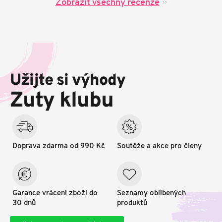
Zobrazit všechny recenze
Z
á
p
Užijte si výhody
a
t
Zuty klubu
í
Doprava zdarma od 990 Kč
Soutěže a akce pro členy
Garance vrácení zboží do
Seznamy oblíbených
30 dnů
produktů