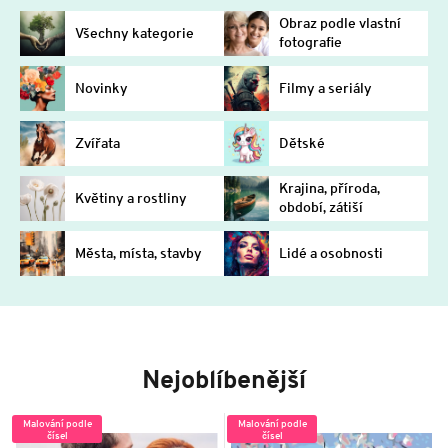
Obraz podle vlastní
Všechny kategorie
fotografie
Novinky
Filmy a seriály
Zvířata
Dětské
Krajina, příroda,
Květiny a rostliny
období, zátiší
Města, místa, stavby
Lidé a osobnosti
Nejoblíbenější
Malování podle
Malování podle
čísel
čísel