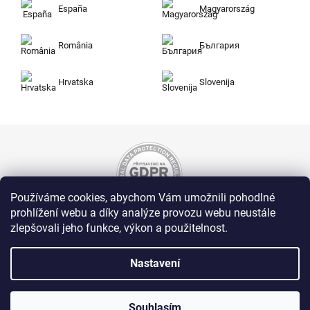
España
Magyarország
România
България
Hrvatska
Slovenija
Používáme cookies, abychom Vám umožnili pohodlné
prohlížení webu a díky analýze provozu webu neustále
zlepšovali jeho funkce, výkon a použitelnost.
Nakupujte na Zuty bezpečně a bez obav. Díky
HTTPS protokolu jsou Vaše citlivá data v
naprostém bezpečí, veškeré informace mezi
Nastavení
prohlížečem a serverem se přenášejí v
zašifrované podobě.
Souhlasím