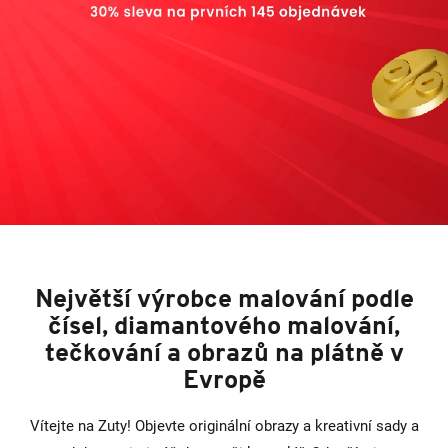
l
e
č
í
s
e
l
Největší výrobce malování podle
čísel, diamantového malování,
tečkování a obrazů na plátně v
Evropě
Vítejte na Zuty! Objevte originální obrazy a kreativní sady a