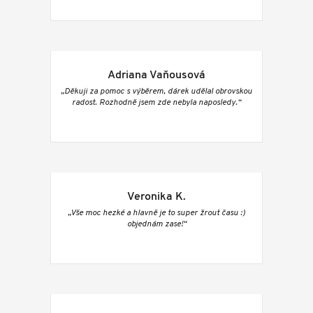
Adriana Vaňousová
„Děkuji za pomoc s výběrem, dárek udělal obrovskou
radost. Rozhodně jsem zde nebyla naposledy.“
Veronika K.
„Vše moc hezké a hlavně je to super žrout času :)
objednám zase!“