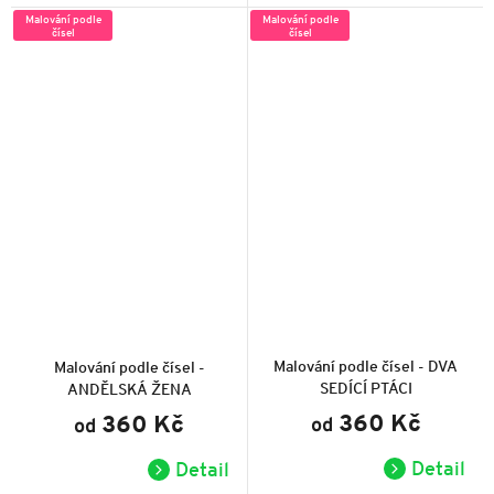
Malování podle
Malování podle
čísel
čísel
Průměrné
Průměrné
hodnocení
hodnocení
produktu
produktu
Malování podle čísel - DVA
Malování podle čísel -
je
je
SEDÍCÍ PTÁCI
ANDĚLSKÁ ŽENA
5,0
5,0
z
z
360 Kč
360 Kč
od
5
od
5
hvězdiček.
hvězdiček.
Detail
Detail