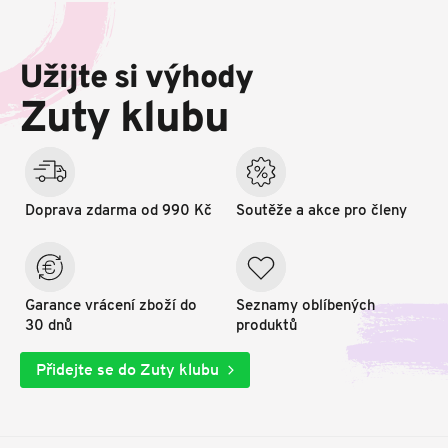
Z
á
p
Užijte si výhody
a
t
Zuty klubu
í
Doprava zdarma od 990 Kč
Soutěže a akce pro členy
Garance vrácení zboží do
Seznamy oblíbených
30 dnů
produktů
Přidejte se do Zuty klubu