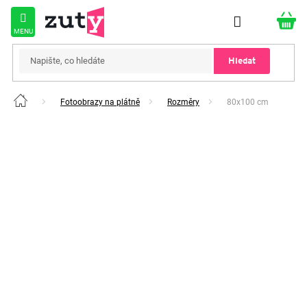
Přejít
na
obsah
Hledat
Fotoobrazy na plátně
Rozměry
80x100 cm
Domů