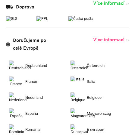
Více informací
Doprava
Více informací
Doručujeme po
celé Evropě
Deutschland
Österreich
France
Italia
Nederland
Belgique
España
Magyarország
România
България