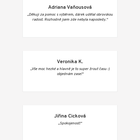
Adriana Vaňousová
„Děkuji za pomoc s výběrem, dárek udělal obrovskou
radost. Rozhodně jsem zde nebyla naposledy.“
Veronika K.
„Vše moc hezké a hlavně je to super žrout času :)
objednám zase!“
Jiřina Cicková
„Spokojenost!“