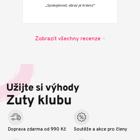
„Spokojenost, obraz je krásný“
Zobrazit všechny recenze
Z
á
p
Užijte si výhody
a
t
Zuty klubu
í
Doprava zdarma od 990 Kč
Soutěže a akce pro členy