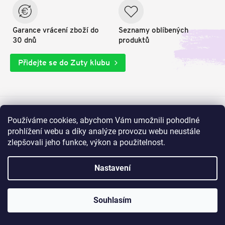
Garance vrácení zboží do
Seznamy oblíbených
30 dnů
produktů
Přidejte se do Zuty klubu
Používáme cookies, abychom Vám umožnili pohodlné
Odebírejte akce, novinky a nakupujte výhodně
prohlížení webu a díky analýze provozu webu neustále
zlepšovali jeho funkce, výkon a použitelnost.
Vložte svůj e-mail a my vám budeme zasílat informace o nových
produktech na našem e-shopu.
Nastavení
E-mail
Souhlasím
Přihlásit se