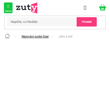
Přejít
na
obsah
Hledat
Malování podle čísel
Jídlo a pití
Domů