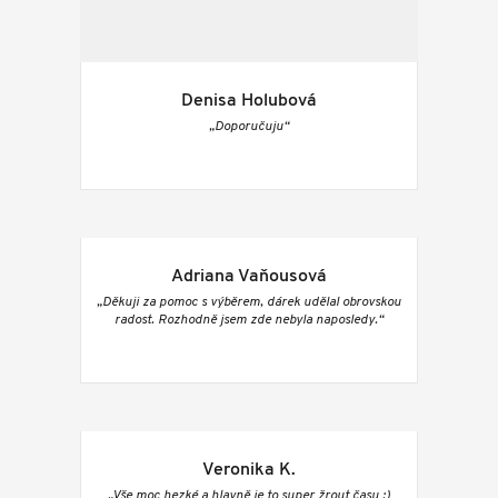
Denisa Holubová
„Doporučuju“
Adriana Vaňousová
„Děkuji za pomoc s výběrem, dárek udělal obrovskou
radost. Rozhodně jsem zde nebyla naposledy.“
Veronika K.
„Vše moc hezké a hlavně je to super žrout času :)