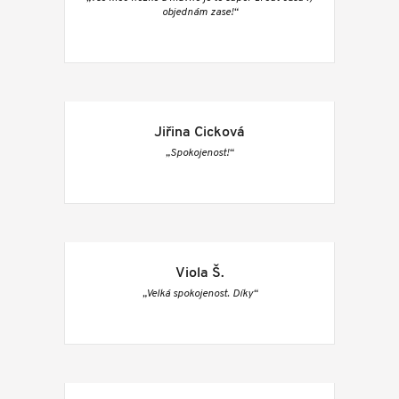
objednám zase!“
Jiřina Cicková
„Spokojenost!“
Viola Š.
„Velká spokojenost. Díky“