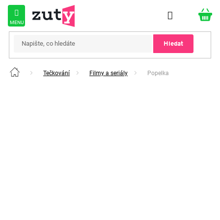
Přejít
na
obsah
Hledat
Tečkování
Filmy a seriály
Popelka
Domů