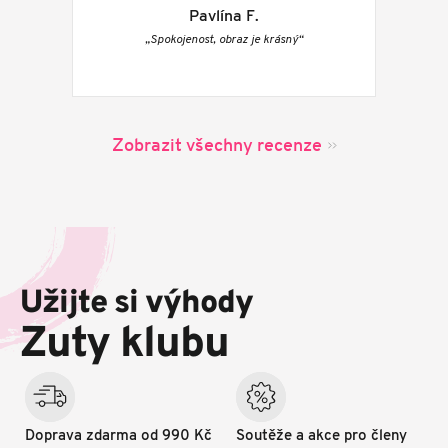
Pavlína F.
„Spokojenost, obraz je krásný“
Zobrazit všechny recenze
Z
á
p
Užijte si výhody
a
t
Zuty klubu
í
Doprava zdarma od 990 Kč
Soutěže a akce pro členy