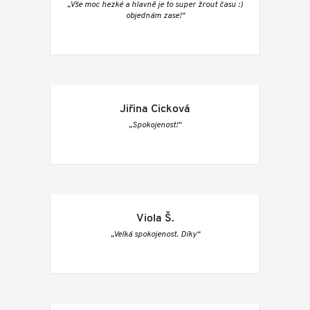
„Vše moc hezké a hlavně je to super žrout času :)
objednám zase!“
Jiřina Cicková
„Spokojenost!“
Viola Š.
„Velká spokojenost. Díky“