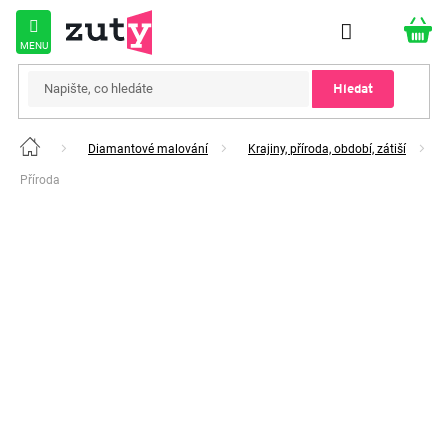
Přejít
na
obsah
Hledat
Diamantové malování
Krajiny, příroda, období, zátiší
Domů
Příroda