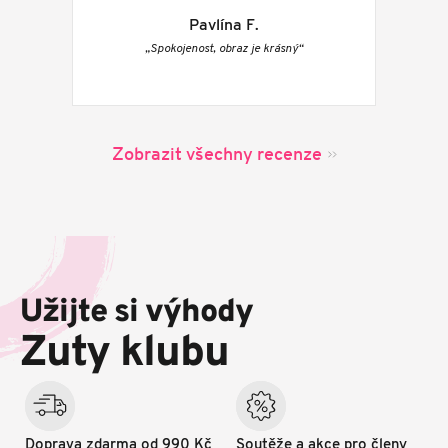
Pavlína F.
„Spokojenost, obraz je krásný“
Zobrazit všechny recenze
Z
á
p
Užijte si výhody
a
t
Zuty klubu
í
Doprava zdarma od 990 Kč
Soutěže a akce pro členy