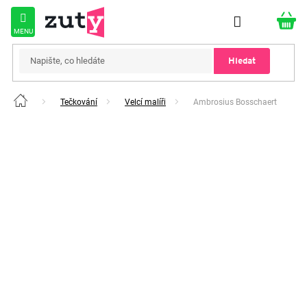
Přejít
na
obsah
Hledat
Tečkování
Velcí malíři
Ambrosius Bosschaert
Domů