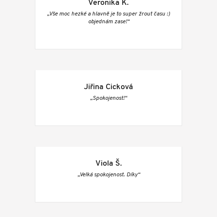
Veronika K.
„Vše moc hezké a hlavně je to super žrout času :)
objednám zase!“
Jiřina Cicková
„Spokojenost!“
Viola Š.
„Velká spokojenost. Díky“