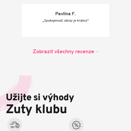
Pavlína F.
„Spokojenost, obraz je krásný“
Zobrazit všechny recenze
Z
á
p
Užijte si výhody
a
t
Zuty klubu
í