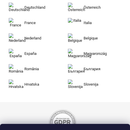
Deutschland
Österreich
France
Italia
Nederland
Belgique
España
Magyarország
România
България
Hrvatska
Slovenija