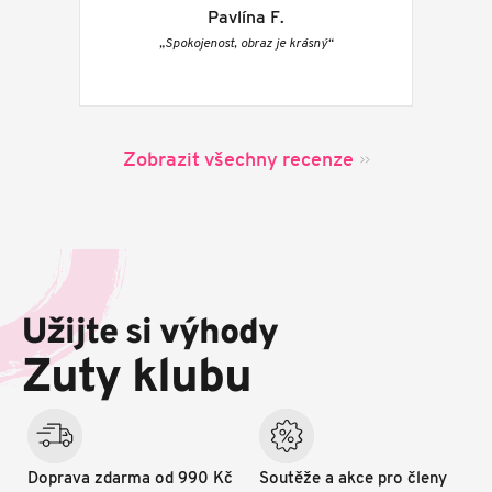
Pavlína F.
„Spokojenost, obraz je krásný“
Zobrazit všechny recenze
Z
á
p
Užijte si výhody
a
t
Zuty klubu
í
Doprava zdarma od 990 Kč
Soutěže a akce pro členy