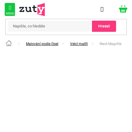
Přejít
na
obsah
Hledat
Malování podle čísel
Velcí malíři
René Magritte
Domů