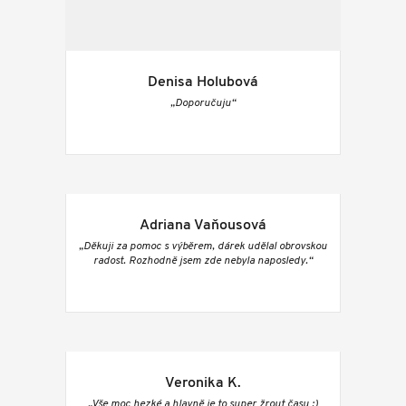
Denisa Holubová
„Doporučuju“
Adriana Vaňousová
„Děkuji za pomoc s výběrem, dárek udělal obrovskou
radost. Rozhodně jsem zde nebyla naposledy.“
Veronika K.
„Vše moc hezké a hlavně je to super žrout času :)