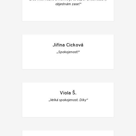
objednám zase!“
Jiřina Cicková
„Spokojenost!“
Viola Š.
„Velká spokojenost. Díky“