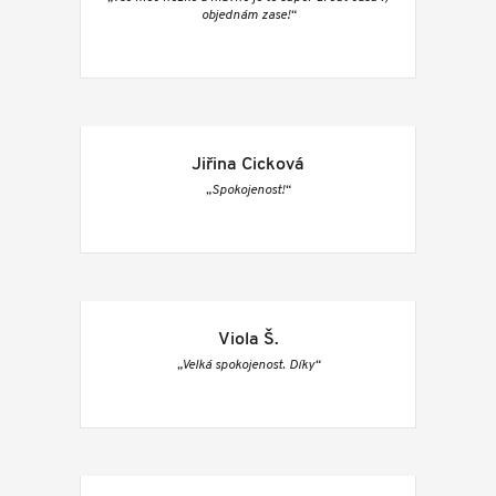
objednám zase!“
Jiřina Cicková
„Spokojenost!“
Viola Š.
„Velká spokojenost. Díky“