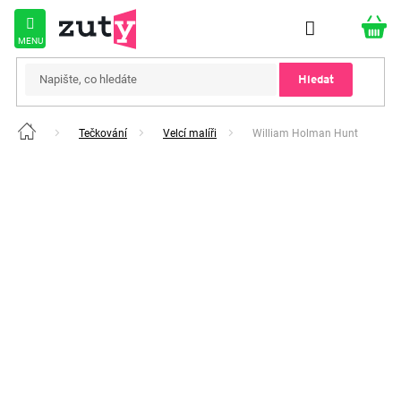
Přejít
na
obsah
Hledat
Tečkování
Velcí malíři
William Holman Hunt
Domů