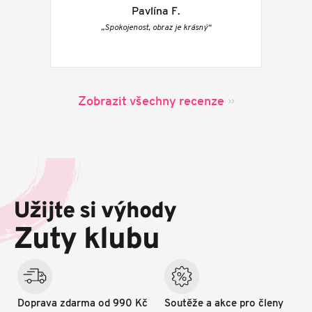
Pavlína F.
„Spokojenost, obraz je krásný“
Zobrazit všechny recenze
Z
á
p
Užijte si výhody
a
t
Zuty klubu
í
Doprava zdarma od 990 Kč
Soutěže a akce pro členy