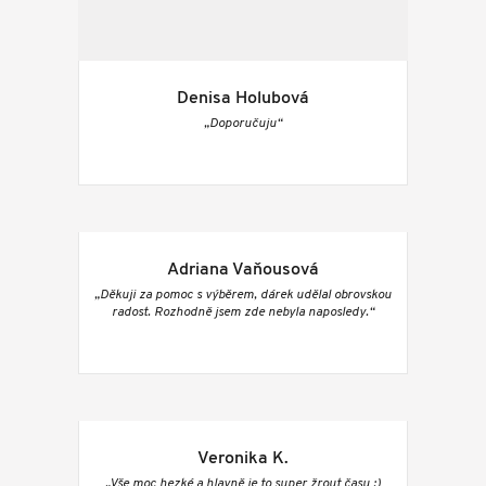
Denisa Holubová
„Doporučuju“
Adriana Vaňousová
„Děkuji za pomoc s výběrem, dárek udělal obrovskou
radost. Rozhodně jsem zde nebyla naposledy.“
Veronika K.
„Vše moc hezké a hlavně je to super žrout času :)