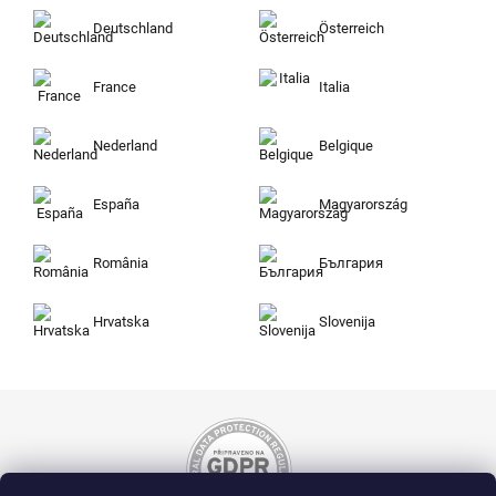
Deutschland
Österreich
France
Italia
Nederland
Belgique
España
Magyarország
România
България
Hrvatska
Slovenija