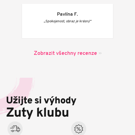
Pavlína F.
„Spokojenost, obraz je krásný“
Zobrazit všechny recenze
Z
á
p
Užijte si výhody
a
t
Zuty klubu
í