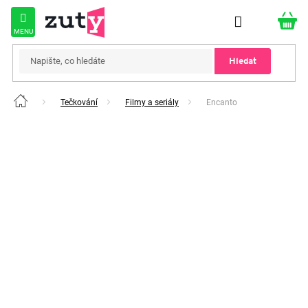
Přejít
na
obsah
Hledat
Tečkování
Filmy a seriály
Encanto
Domů