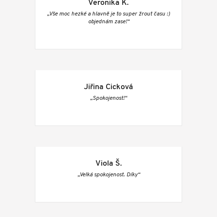
Veronika K.
„Vše moc hezké a hlavně je to super žrout času :)
objednám zase!“
Jiřina Cicková
„Spokojenost!“
Viola Š.
„Velká spokojenost. Díky“