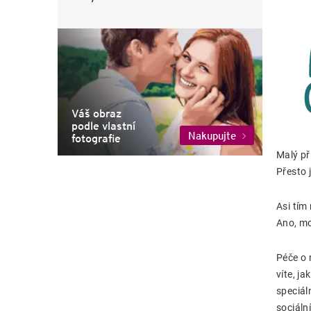
Váš obraz
podle vlastní
Nakupujte
fotografie
Malý př
Přesto 
Asi tím
Ano, mo
Péče o 
víte, j
speciál
sociáln