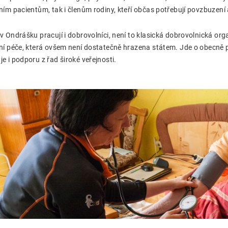
vním pacientům, tak i členům rodiny, kteří občas potřebují povzbuzení
 v Ondrášku pracují i dobrovolníci, není to klasická dobrovolnická or
vní péče, která ovšem není dostatečně hrazena státem. Jde o obecně
je i podporu z řad široké veřejnosti.