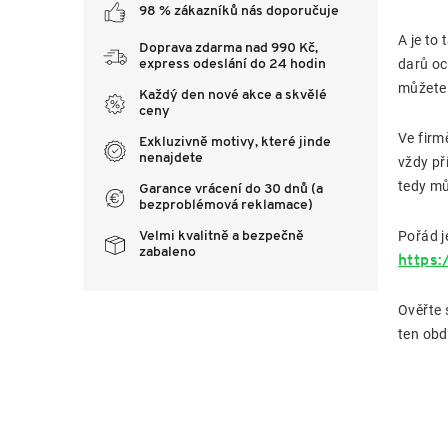
98 % zákazníků nás doporučuje
A je to
Doprava zdarma nad 990 Kč,
darů oc
express odeslání do 24 hodin
můžete 
Každý den nové akce a skvělé
ceny
Ve firm
Exkluzivně motivy, které jinde
nenajdete
vždy př
tedy mů
Garance vrácení do 30 dnů (a
bezproblémová reklamace)
Pořád j
Velmi kvalitně a bezpečně
zabaleno
https
Ověřte 
ten obd