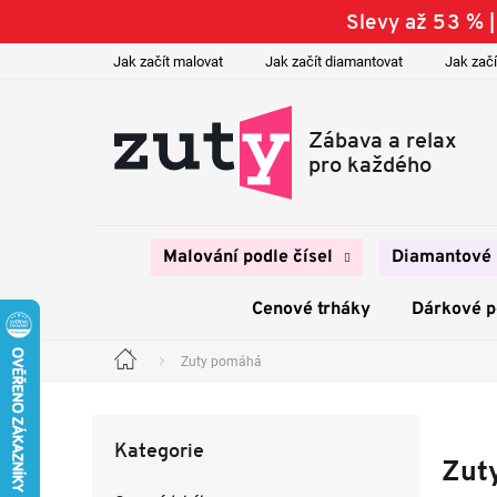
Přejít
Slevy až 53 % 
na
obsah
Jak začít malovat
Jak začít diamantovat
Jak začí
Malování podle čísel
Diamantové 
Cenové trháky
Dárkové 
Zuty pomáhá
Domů
P
o
Přeskočit
s
Kategorie
kategorie
t
Zut
r