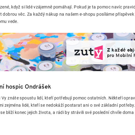
ozené, když si lidé vzájemně pomáhají. Pokud je ta pomoc navíc pravide
t dobrou věc. Za každý nákup na našem e-shopu posíláme příspěvek M
omu vede.
Z každé obj
pro Mobilní
ní hospic Ondrášek
 Vy znáte spoustu lidí, kteří potřebují pomoc ostatních. Někteří opr
mi zejména lidé, kteří se nedokáží postarat ani o své základní potřeby
 se blíží konec jejich života, a rádi by strávili své poslední chvíle dom