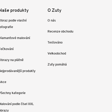
Naše produkty
O Zuty
Obraz podle vlastní
O nás
fotografie
Recenze obchodu
Diamantové malování
Testováno
Tečkování
Velkoobchod
Obrazy na plátně
Zuty pomáhá
Nejprodávanější produkty
Akce
Všechny kategorie
Malování podle čísel XXL
obrazy