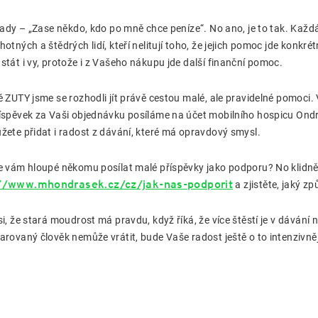
 tady – „Zase někdo, kdo po mně chce peníze“. No ano, je to tak. Každá
hotných a štědrých lidí, kteří nelitují toho, že jejich pomoc jde konkr
stát i vy, protože i z Vašeho nákupu jde další finanční pomoc.
ě ZUTY jsme se rozhodli jít právě cestou malé, ale pravidelné pomoci.
íspěvek za Vaši objednávku posíláme na účet mobilního hospicu Ondr
žete přidat i radost z dávání, které má opravdový smysl.
e vám hloupé někomu posílat malé příspěvky jako podporu? No klidně 
://www.mhondrasek.cz/cz/jak-nas-podporit
a zjistěte, jaký z
si, že stará moudrost má pravdu, když říká, že více štěstí je v dávání 
arovaný člověk nemůže vrátit, bude Vaše radost ještě o to intenzivněj