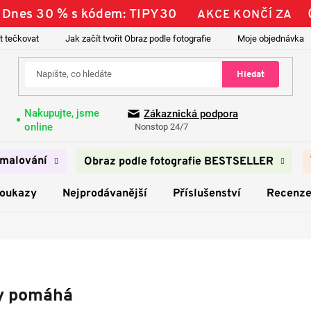
| Dnes 30 % s kódem: TIPY30
AKCE KONČÍ ZA
t tečkovat
Jak začít tvořit Obraz podle fotografie
Moje objednávka
Hledat
Nakupujte, jsme
Zákaznická podpora
online
Nonstop 24/7
malování
Obraz podle fotografie BESTSELLER
poukazy
Nejprodávanější
Příslušenství
Recenz
y pomáhá