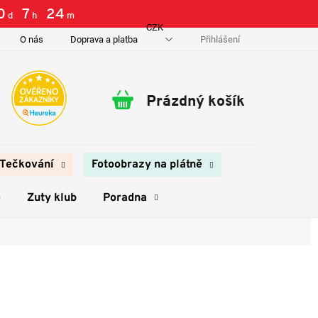
0
:
7
:
24
d
h
m
CZK
Přihlášení
O nás
Doprava a platba
Kontakty
Prázdný košík
Nákupní
košík
Tečkování
Fotoobrazy na plátně
e
Zuty klub
Poradna