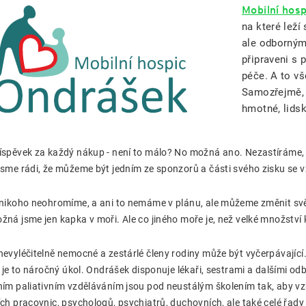
Mobilní hos
na které lež
ale odbornými
připraveni s 
péče. A to v
Samozřejmě, 
hmotné, lidsk
íspěvek za každý nákup - není to málo? No možná ano. Nezastíráme, že
jsme rádi, že můžeme být jedním ze sponzorů a části svého zisku se 
 nikoho neohromíme, a ani to nemáme v plánu, ale můžeme změnit svět 
žná jsme jen kapka v moři. Ale co jiného moře je, než velké množství
nevyléčitelně nemocné a zestárlé členy rodiny může být vyčerpávající. 
ak je to náročný úkol. Ondrášek disponuje lékaři, sestrami a dalšími odb
ním paliativním vzděláváním jsou pod neustálým školením tak, aby vz
ích pracovnic, psychologů, psychiatrů, duchovních, ale také celé řa