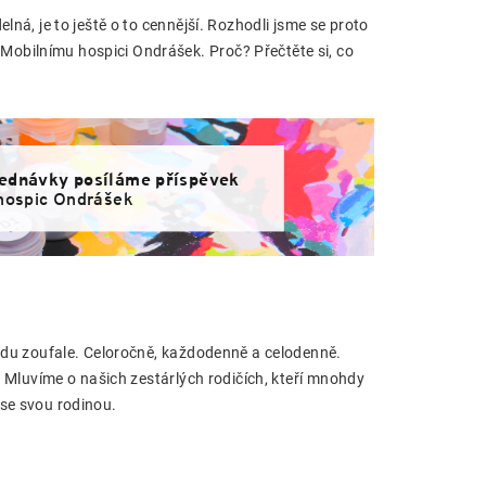
lná, je to ještě o to cennější. Rozhodli jsme se proto
obilnímu hospici Ondrášek. Proč? Přečtěte si, co
ednávky posíláme příspěvek
 hospic Ondrášek
avdu zoufale. Celoročně, každodenně a celodenně.
. Mluvíme o našich zestárlých rodičích, kteří mnohdy
a se svou rodinou.