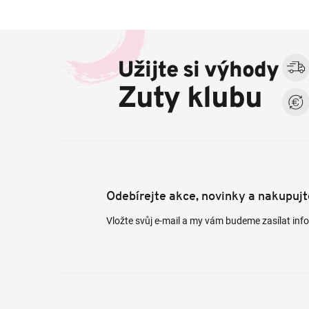
Z
á
Užijte si výhody
p
a
Zuty klubu
t
í
Odebírejte akce, novinky a nakupuj
Vložte svůj e-mail a my vám budeme zasílat in