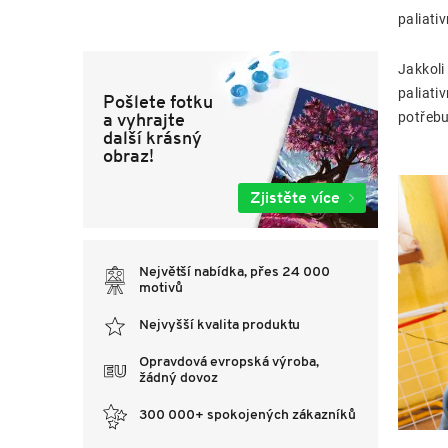
paliati
Jakkoli
paliati
Pošlete fotku
a vyhrajte
potřebu
další krásný
obraz!
Zjistěte více
Největší nabídka, přes 24 000
motivů
Nejvyšší kvalita produktu
Opravdová evropská výroba,
žádný dovoz
300 000+ spokojených zákazníků