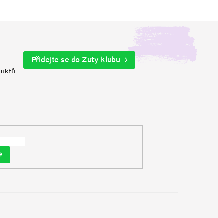
Přidejte se do Zuty klubu
duktů
e