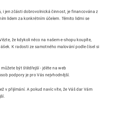
, i jen zčásti dobrovolnická činnost, je financována z
étním lidem za konkrétním účelem. Těmito lidmi se
 Vězte, že kdykoli něco na našem e-shopu koupíte,
ášek. K radosti ze samotného malování podle čísel si
můžete být štědřejší - jděte na web
působ podpory je pro Vás nejvhodnější.
než v přijímání. A pokud navíc víte, že Váš dar Vám
ší.