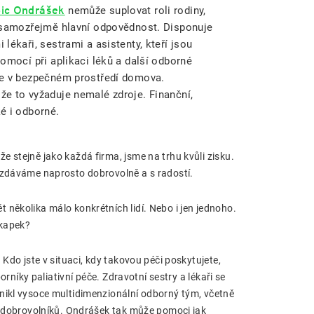
pic Ondrášek
nemůže suplovat roli rodiny,
í samozřejmě hlavní odpovědnost. Disponuje
 lékaři, sestrami a asistenty, kteří jsou
pomocí při aplikaci léků a další odborné
še v bezpečném prostředí domova.
že to vyžaduje nemalé zdroje. Finanční,
é i odborné.
 stejně jako každá firma, jsme na trhu kvůli zisku.
vzdáváme naprosto dobrovolně a s radostí.
několika málo konkrétních lidí. Nebo i jen jednoho.
 kapek?
Kdo jste v situaci, kdy takovou péči poskytujete,
orníky paliativní péče. Zdravotní sestry a lékaři se
nikl vysoce multidimenzionální odborný tým, včetně
dy dobrovolníků. Ondrášek tak může pomoci jak