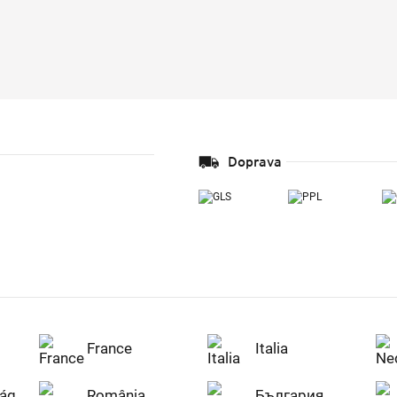
Doprava
France
Italia
ág
România
България