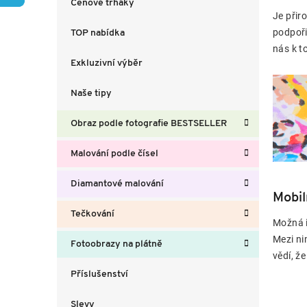
Cenové trháky
a
Je přir
n
podpoři
TOP nabídka
n
nás k t
í
Exkluzivní výběr
p
a
Naše tipy
n
e
Obraz podle fotografie BESTSELLER
l
Malování podle čísel
Diamantové malování
Mobil
Tečkování
Možná i
Mezi ni
Fotoobrazy na plátně
vědí, že
Příslušenství
Slevy