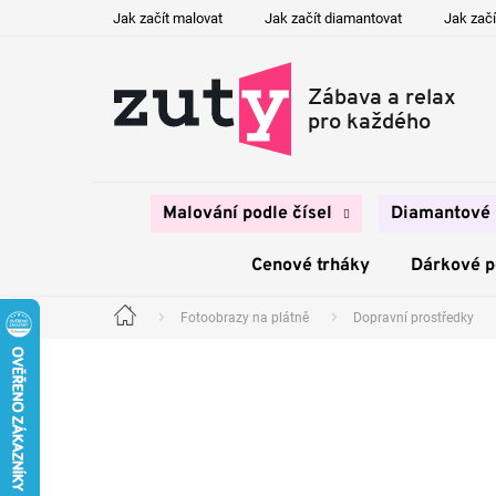
Přejít
Jak začít malovat
Jak začít diamantovat
Jak začí
na
obsah
Malování podle čísel
Diamantové 
Cenové trháky
Dárkové 
Fotoobrazy na plátně
Dopravní prostředky
Domů