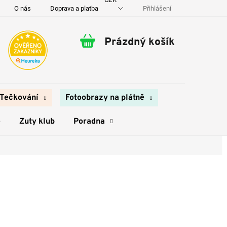
Přihlášení
O nás
Doprava a platba
Kontakty
Prázdný košík
Nákupní
košík
Tečkování
Fotoobrazy na plátně
e
Zuty klub
Poradna