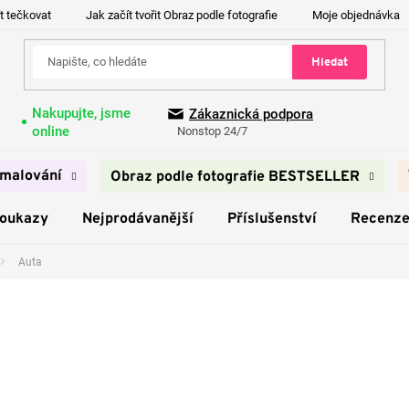
t tečkovat
Jak začít tvořit Obraz podle fotografie
Moje objednávka
Hledat
Nakupujte, jsme
Zákaznická podpora
online
Nonstop 24/7
malování
Obraz podle fotografie BESTSELLER
poukazy
Nejprodávanější
Příslušenství
Recenz
Auta