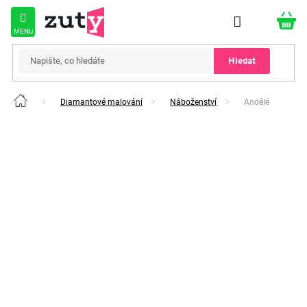
Přejít
na
obsah
Hledat
Diamantové malování
Náboženství
Andělé
Domů