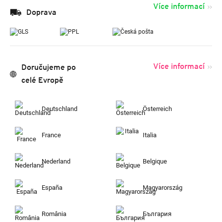
Více informací
Doprava
Více informací
Doručujeme po
celé Evropě
Deutschland
Österreich
France
Italia
Nederland
Belgique
España
Magyarország
România
България