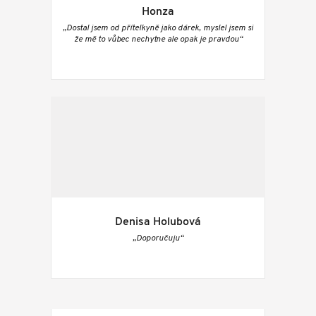
Honza
„Dostal jsem od přítelkyně jako dárek, myslel jsem si
že mě to vůbec nechytne ale opak je pravdou“
Denisa Holubová
„Doporučuju“