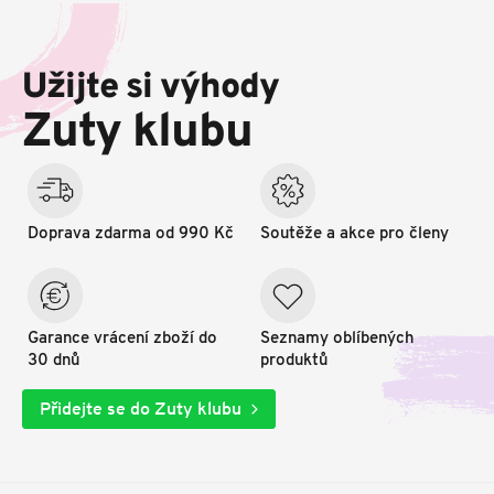
Z
á
p
Užijte si výhody
a
t
Zuty klubu
í
Doprava zdarma od 990 Kč
Soutěže a akce pro členy
Garance vrácení zboží do
Seznamy oblíbených
30 dnů
produktů
Přidejte se do Zuty klubu