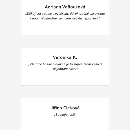
Adriana Vaňousová
„Děkuji za pomoc s výběrem, dárek udělal obrovskou
radost. Rozhodně jsem zde nebyla naposledy.“
Veronika K.
„Vše moc hezké a hlavně je to super žrout času :)
objednám zase!“
Jiřina Cicková
„Spokojenost!“