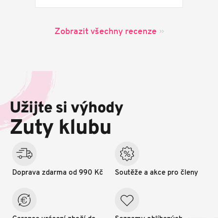
Zobrazit všechny recenze
Z
á
p
Užijte si výhody
a
t
Zuty klubu
í
Doprava zdarma od 990 Kč
Soutěže a akce pro členy