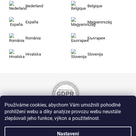
Nederland
Belgique
España
Magyarország
România
България
Hrvatska
Slovenija
Používáme cookies, abychom Vám umožnili pohodlné
prohlížení webu a díky analýze provozu webu neustále
zlepšovali jeho funkce, výkon a použitelnost.
Nakupujte na Zuty bezpečně a bez obav. Díky
HTTPS protokolu jsou Vaše citlivá data v
naprostém bezpečí, veškeré informace mezi
Nastavení
prohlížečem a serverem se přenášejí v