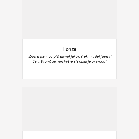
Honza
„Dostal jsem od přítelkyně jako dárek, myslel jsem si
že mě to vůbec nechytne ale opak je pravdou“