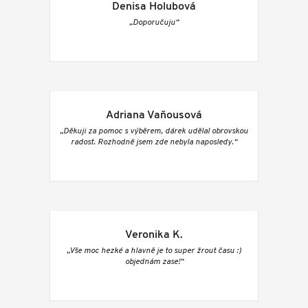
Denisa Holubová
„Doporučuju“
Adriana Vaňousová
„Děkuji za pomoc s výběrem, dárek udělal obrovskou
radost. Rozhodně jsem zde nebyla naposledy.“
Veronika K.
„Vše moc hezké a hlavně je to super žrout času :)
objednám zase!“