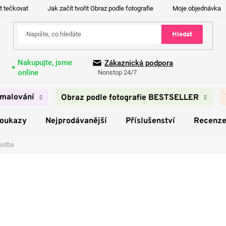
t tečkovat
Jak začít tvořit Obraz podle fotografie
Moje objednávka
Hledat
Nakupujte, jsme
Zákaznická podpora
online
Nonstop 24/7
malování
Obraz podle fotografie BESTSELLER
poukazy
Nejprodávanější
Příslušenství
Recenz
udba