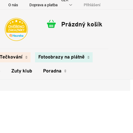
Přihlášení
O nás
Doprava a platba
Kontakty
Prázdný košík
Nákupní
košík
Tečkování
Fotoobrazy na plátně
e
Zuty klub
Poradna