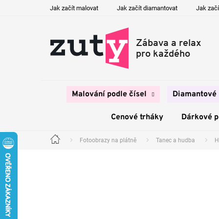
Přejít
Jak začít malovat
Jak začít diamantovat
Jak začí
na
obsah
Malování podle čísel
Diamantové 
Cenové trháky
Dárkové 
Fotoobrazy na plátně
Tanec a hudba
H
Domů