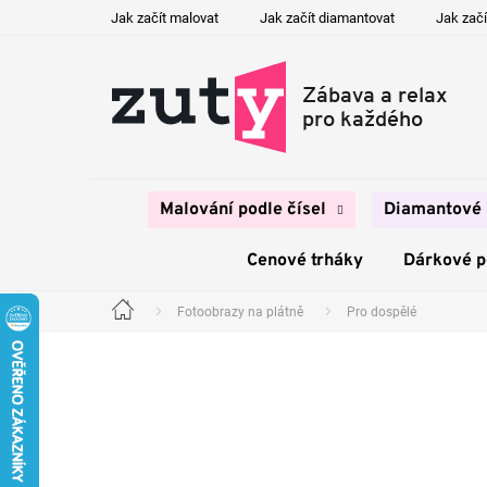
Přejít
Jak začít malovat
Jak začít diamantovat
Jak začí
na
obsah
Malování podle čísel
Diamantové 
Cenové trháky
Dárkové 
Fotoobrazy na plátně
Pro dospělé
Domů