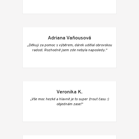
Adriana Vaňousová
„Děkuji za pomoc s výběrem, dárek udělal obrovskou
radost. Rozhodně jsem zde nebyla naposledy.“
Veronika K.
„Vše moc hezké a hlavně je to super žrout času :)
objednám zase!“