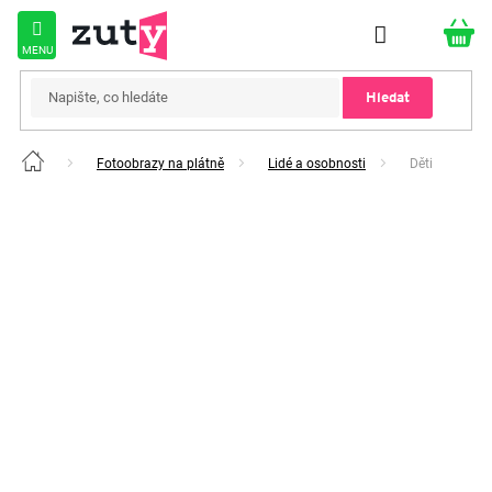
Přejít
na
obsah
Hledat
Fotoobrazy na plátně
Lidé a osobnosti
Děti
Domů