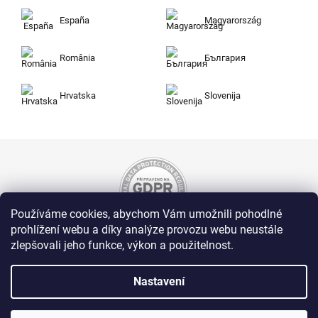
España
Magyarország
România
България
Hrvatska
Slovenija
Používáme cookies, abychom Vám umožnili pohodlné
prohlížení webu a díky analýze provozu webu neustále
zlepšovali jeho funkce, výkon a použitelnost.
Nakupujte na Zuty bezpečně a bez obav. Díky
HTTPS protokolu jsou Vaše citlivá data v
naprostém bezpečí, veškeré informace mezi
Nastavení
prohlížečem a serverem se přenášejí v
zašifrované podobě.