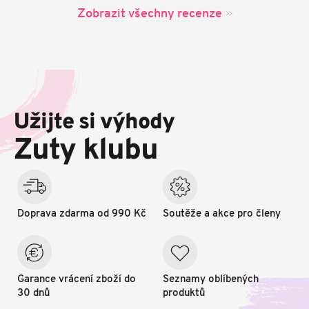
Zobrazit všechny recenze
Z
á
p
Užijte si výhody
a
t
Zuty klubu
í
Doprava zdarma od 990 Kč
Soutěže a akce pro členy
Garance vrácení zboží do
Seznamy oblíbených
30 dnů
produktů