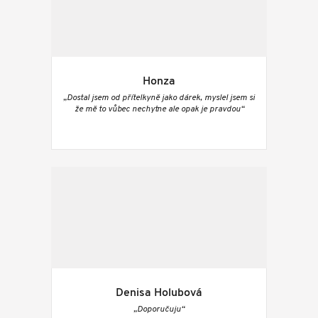
Honza
„Dostal jsem od přítelkyně jako dárek, myslel jsem si
že mě to vůbec nechytne ale opak je pravdou“
Denisa Holubová
„Doporučuju“