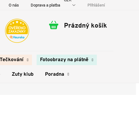
Přihlášení
O nás
Doprava a platba
Kontakty
Prázdný košík
Nákupní
košík
Tečkování
Fotoobrazy na plátně
e
Zuty klub
Poradna