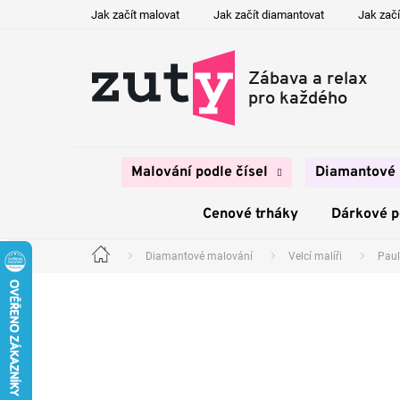
Přejít
Jak začít malovat
Jak začít diamantovat
Jak začí
na
obsah
Malování podle čísel
Diamantové 
Cenové trháky
Dárkové 
Diamantové malování
Velcí malíři
Paul
Domů