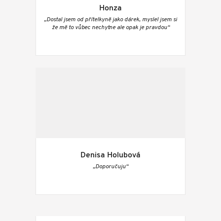
Honza
„Dostal jsem od přítelkyně jako dárek, myslel jsem si
že mě to vůbec nechytne ale opak je pravdou“
Denisa Holubová
„Doporučuju“