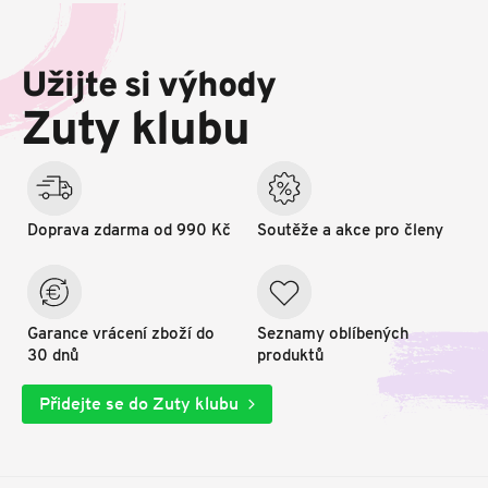
Z
á
p
Užijte si výhody
a
t
Zuty klubu
í
Doprava zdarma od 990 Kč
Soutěže a akce pro členy
Garance vrácení zboží do
Seznamy oblíbených
30 dnů
produktů
Přidejte se do Zuty klubu