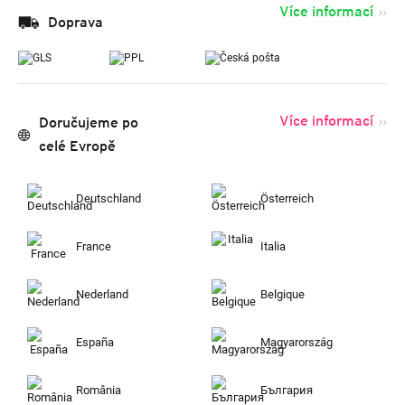
Více informací
Doprava
Více informací
Doručujeme po
celé Evropě
Deutschland
Österreich
France
Italia
Nederland
Belgique
España
Magyarország
România
България