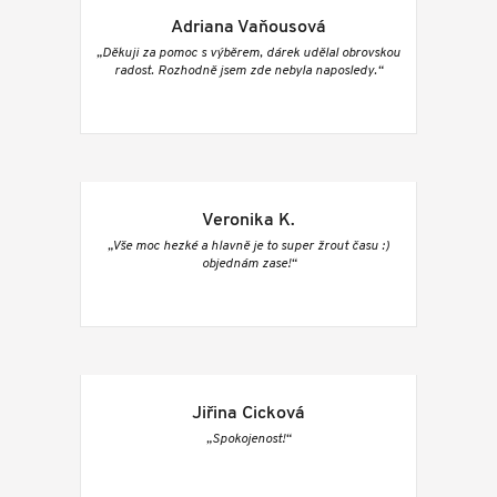
Adriana Vaňousová
„Děkuji za pomoc s výběrem, dárek udělal obrovskou
radost. Rozhodně jsem zde nebyla naposledy.“
Veronika K.
„Vše moc hezké a hlavně je to super žrout času :)
objednám zase!“
Jiřina Cicková
„Spokojenost!“