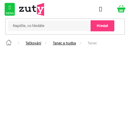
Přejít
na
obsah
Hledat
Tečkování
Tanec a hudba
Tanec
Domů