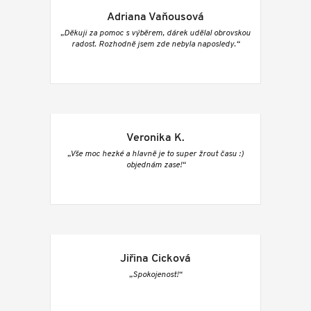
Adriana Vaňousová
„Děkuji za pomoc s výběrem, dárek udělal obrovskou
radost. Rozhodně jsem zde nebyla naposledy.“
Veronika K.
„Vše moc hezké a hlavně je to super žrout času :)
objednám zase!“
Jiřina Cicková
„Spokojenost!“