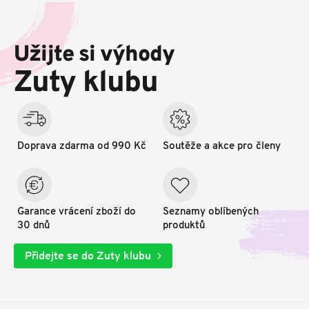
Z
á
p
Užijte si výhody
a
t
Zuty klubu
í
Doprava zdarma od 990 Kč
Soutěže a akce pro členy
Garance vrácení zboží do
Seznamy oblíbených
30 dnů
produktů
Přidejte se do Zuty klubu