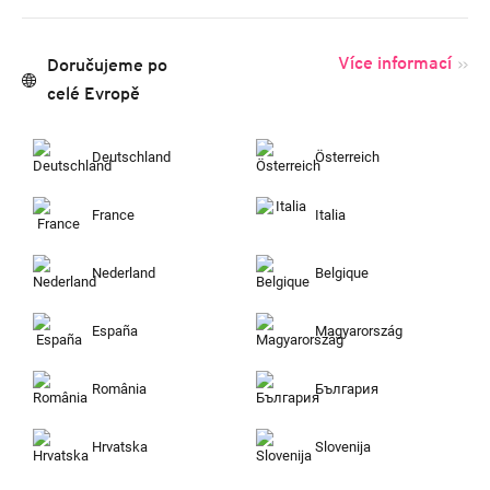
Více informací
Doručujeme po
celé Evropě
Deutschland
Österreich
France
Italia
Nederland
Belgique
España
Magyarország
România
България
Hrvatska
Slovenija