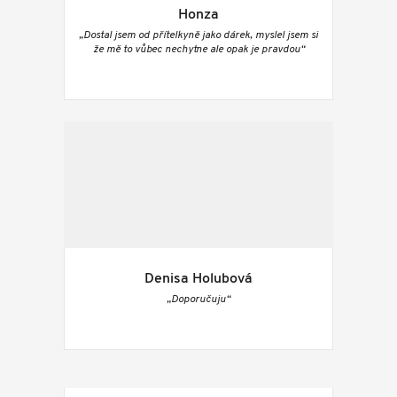
Honza
„Dostal jsem od přítelkyně jako dárek, myslel jsem si
že mě to vůbec nechytne ale opak je pravdou“
Denisa Holubová
„Doporučuju“