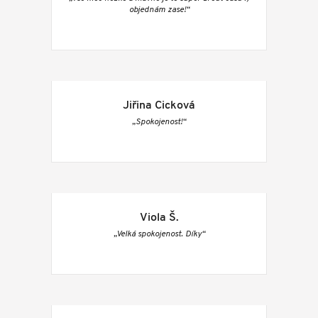
objednám zase!“
Jiřina Cicková
„Spokojenost!“
Viola Š.
„Velká spokojenost. Díky“