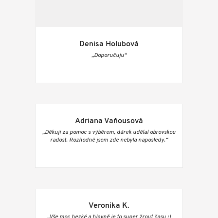
Denisa Holubová
„Doporučuju“
Adriana Vaňousová
„Děkuji za pomoc s výběrem, dárek udělal obrovskou
radost. Rozhodně jsem zde nebyla naposledy.“
Veronika K.
„Vše moc hezké a hlavně je to super žrout času :)