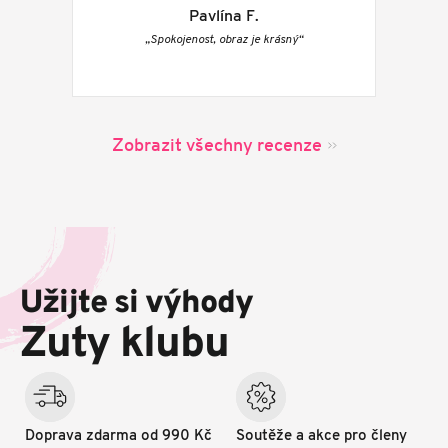
Pavlína F.
„Spokojenost, obraz je krásný“
Zobrazit všechny recenze
Z
á
p
Užijte si výhody
a
t
Zuty klubu
í
Doprava zdarma od 990 Kč
Soutěže a akce pro členy