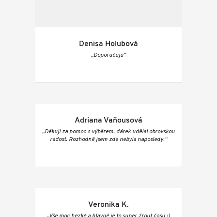
Denisa Holubová
„Doporučuju“
Adriana Vaňousová
„Děkuji za pomoc s výběrem, dárek udělal obrovskou
radost. Rozhodně jsem zde nebyla naposledy.“
Veronika K.
„Vše moc hezké a hlavně je to super žrout času :)