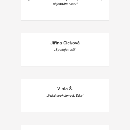
objednám zase!“
Jiřina Cicková
„Spokojenost!“
Viola Š.
„Velká spokojenost. Díky“