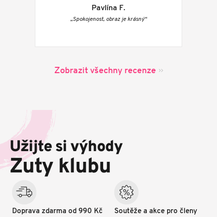
Pavlína F.
„Spokojenost, obraz je krásný“
Zobrazit všechny recenze
Z
á
p
Užijte si výhody
a
t
Zuty klubu
í
Doprava zdarma od 990 Kč
Soutěže a akce pro členy