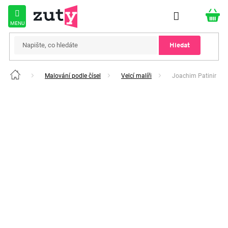
Přejít
na
obsah
Hledat
Malování podle čísel
Velcí malíři
Joachim Patinir
Domů