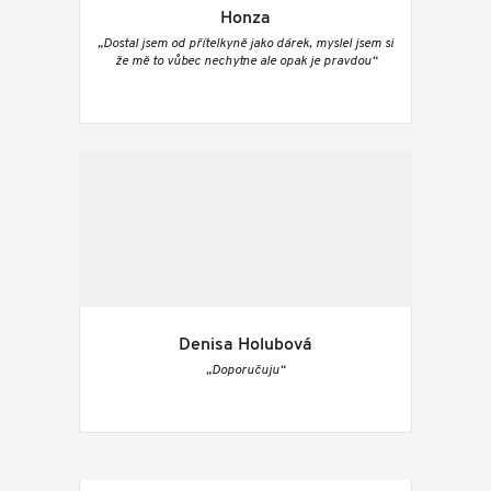
Honza
„Dostal jsem od přítelkyně jako dárek, myslel jsem si
že mě to vůbec nechytne ale opak je pravdou“
Denisa Holubová
„Doporučuju“