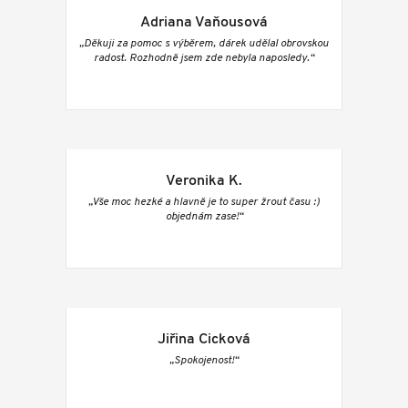
Adriana Vaňousová
„Děkuji za pomoc s výběrem, dárek udělal obrovskou
radost. Rozhodně jsem zde nebyla naposledy.“
Veronika K.
„Vše moc hezké a hlavně je to super žrout času :)
objednám zase!“
Jiřina Cicková
„Spokojenost!“