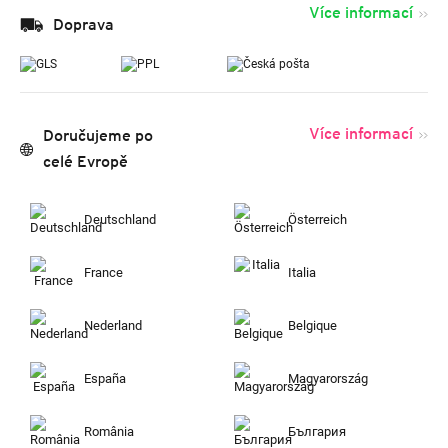
Více informací
Doprava
Více informací
Doručujeme po
celé Evropě
Deutschland
Österreich
France
Italia
Nederland
Belgique
España
Magyarország
România
България