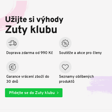
Z
á
p
Užijte si výhody
a
t
Zuty klubu
í
Doprava zdarma od 990 Kč
Soutěže a akce pro členy
Garance vrácení zboží do
Seznamy oblíbených
30 dnů
produktů
Přidejte se do Zuty klubu