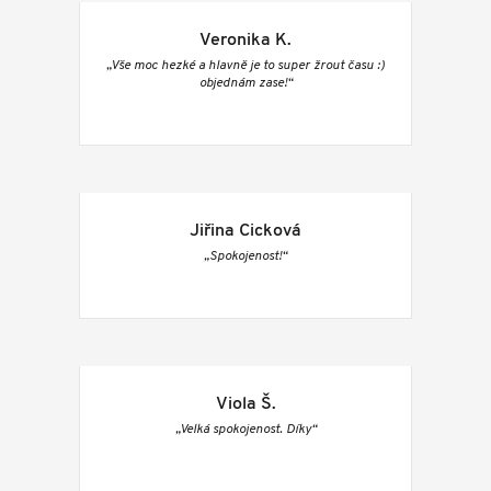
Veronika K.
„Vše moc hezké a hlavně je to super žrout času :)
objednám zase!“
Jiřina Cicková
„Spokojenost!“
Viola Š.
„Velká spokojenost. Díky“