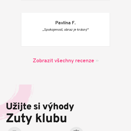
Pavlína F.
„Spokojenost, obraz je krásný“
Zobrazit všechny recenze
Z
á
p
Užijte si výhody
a
t
Zuty klubu
í