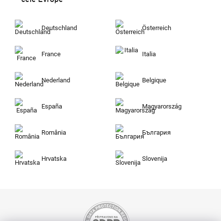
Deutschland
Österreich
France
Italia
Nederland
Belgique
España
Magyarország
România
България
Hrvatska
Slovenija