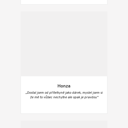
Honza
„Dostal jsem od přítelkyně jako dárek, myslel jsem si
že mě to vůbec nechytne ale opak je pravdou“