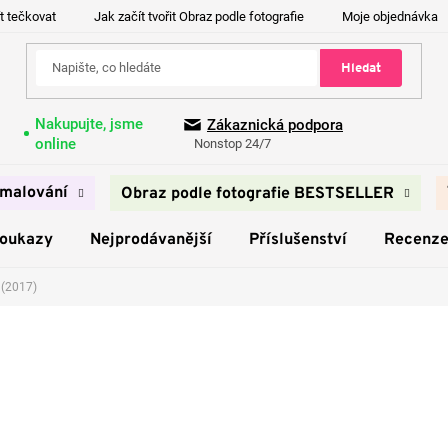
t tečkovat
Jak začít tvořit Obraz podle fotografie
Moje objednávka
Hledat
Nakupujte, jsme
Zákaznická podpora
online
Nonstop 24/7
malování
Obraz podle fotografie BESTSELLER
poukazy
Nejprodávanější
Příslušenství
Recenz
 (2017)