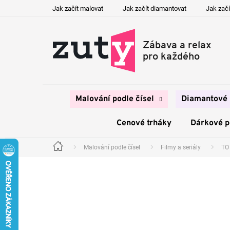
Přejít
Jak začít malovat
Jak začít diamantovat
Jak začí
na
obsah
Malování podle čísel
Diamantové 
Cenové trháky
Dárkové 
Malování podle čísel
Filmy a seriály
TO
Domů