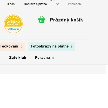
Přihlášení
O nás
Doprava a platba
Kontakty
Prázdný košík
Nákupní
košík
Tečkování
Fotoobrazy na plátně
e
Zuty klub
Poradna