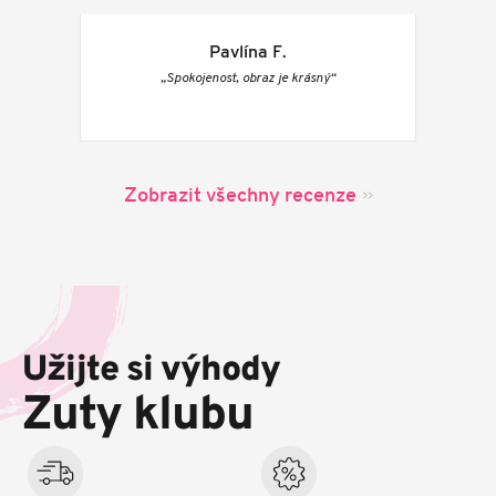
Pavlína F.
„Spokojenost, obraz je krásný“
Zobrazit všechny recenze
Z
á
p
Užijte si výhody
a
t
Zuty klubu
í