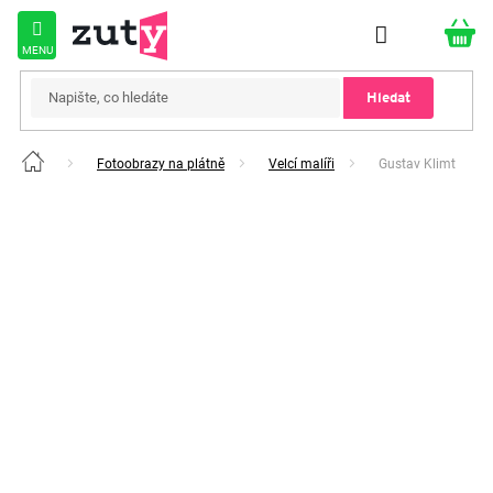
Přejít
na
obsah
Hledat
Fotoobrazy na plátně
Velcí malíři
Gustav Klimt
Domů