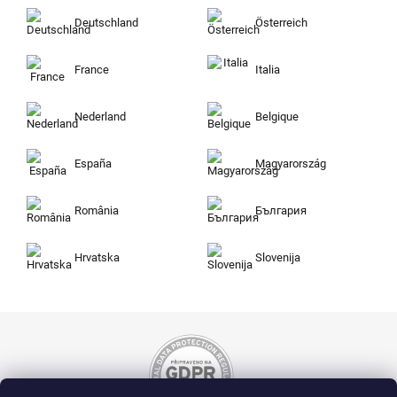
Deutschland
Österreich
France
Italia
Nederland
Belgique
España
Magyarország
România
България
Hrvatska
Slovenija