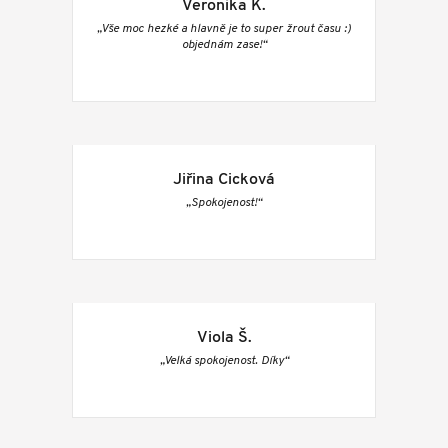
Veronika K.
„Vše moc hezké a hlavně je to super žrout času :)
objednám zase!“
Jiřina Cicková
„Spokojenost!“
Viola Š.
„Velká spokojenost. Díky“