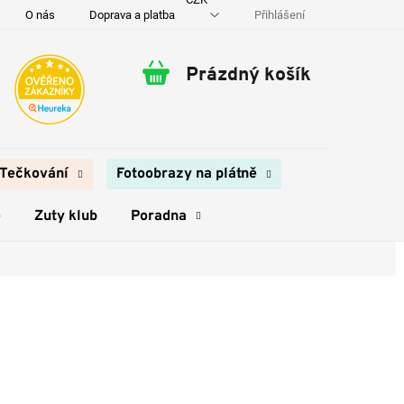
Přihlášení
O nás
Doprava a platba
Kontakty
Prázdný košík
Nákupní
košík
Tečkování
Fotoobrazy na plátně
e
Zuty klub
Poradna