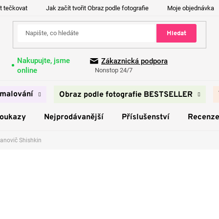
t tečkovat
Jak začít tvořit Obraz podle fotografie
Moje objednávka
Hledat
Nakupujte, jsme
Zákaznická podpora
online
Nonstop 24/7
malování
Obraz podle fotografie BESTSELLER
poukazy
Nejprodávanější
Příslušenství
Recenz
vanovič Shishkin