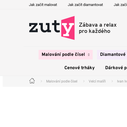
Přejít
Jak začít malovat
Jak začít diamantovat
Jak začí
na
obsah
Malování podle čísel
Diamantové 
Cenové trháky
Dárkové 
Malování podle čísel
Velcí malíři
Ivan I
Domů