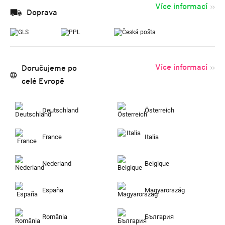
Více informací
Doprava
Více informací
Doručujeme po
celé Evropě
Deutschland
Österreich
France
Italia
Nederland
Belgique
España
Magyarország
România
България