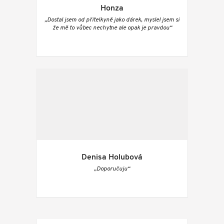
Honza
„Dostal jsem od přítelkyně jako dárek, myslel jsem si
že mě to vůbec nechytne ale opak je pravdou“
Denisa Holubová
„Doporučuju“