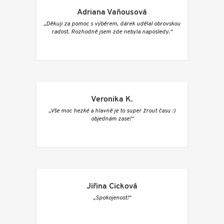
Adriana Vaňousová
„Děkuji za pomoc s výběrem, dárek udělal obrovskou
radost. Rozhodně jsem zde nebyla naposledy.“
Veronika K.
„Vše moc hezké a hlavně je to super žrout času :)
objednám zase!“
Jiřina Cicková
„Spokojenost!“