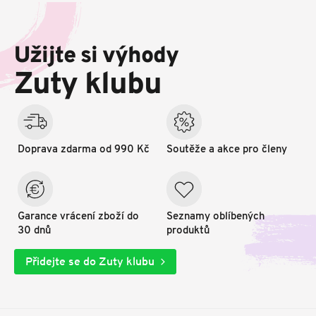
Z
á
p
Užijte si výhody
a
t
Zuty klubu
í
Doprava zdarma od 990 Kč
Soutěže a akce pro členy
Garance vrácení zboží do
Seznamy oblíbených
30 dnů
produktů
Přidejte se do Zuty klubu