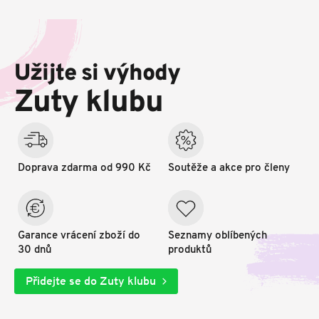
Z
á
p
Užijte si výhody
a
t
Zuty klubu
í
Doprava zdarma od 990 Kč
Soutěže a akce pro členy
Garance vrácení zboží do
Seznamy oblíbených
30 dnů
produktů
Přidejte se do Zuty klubu