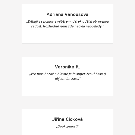
Adriana Vaňousová
„Děkuji za pomoc s výběrem, dárek udělal obrovskou
radost. Rozhodně jsem zde nebyla naposledy.“
Veronika K.
„Vše moc hezké a hlavně je to super žrout času :)
objednám zase!“
Jiřina Cicková
„Spokojenost!“