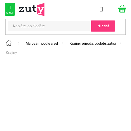
Přejít
na
obsah
Hledat
Malování podle čísel
Krajiny, příroda, období, zátiší
Domů
Krajiny