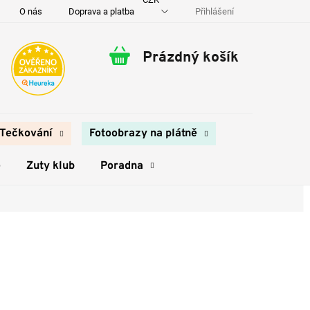
Přihlášení
O nás
Doprava a platba
Kontakty
Prázdný košík
Nákupní
košík
Tečkování
Fotoobrazy na plátně
e
Zuty klub
Poradna