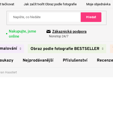
t tečkovat
Jak začít tvořit Obraz podle fotografie
Moje objednávka
Hledat
Nakupujte, jsme
Zákaznická podpora
online
Nonstop 24/7
malování
Obraz podle fotografie BESTSELLER
poukazy
Nejprodávanější
Příslušenství
Recenz
van Haastert