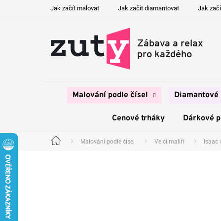
Přejít
Jak začít malovat
Jak začít diamantovat
Jak začí
na
obsah
Malování podle čísel
Diamantové 
Cenové trháky
Dárkové 
Malování podle čísel
Velcí malíři
Isaac 
Domů