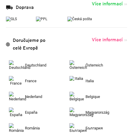
Více informací
Doprava
Více informací
Doručujeme po
celé Evropě
Deutschland
Österreich
France
Italia
Nederland
Belgique
España
Magyarország
România
България