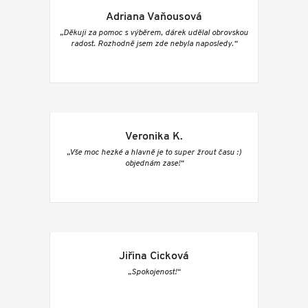
Adriana Vaňousová
„Děkuji za pomoc s výběrem, dárek udělal obrovskou
radost. Rozhodně jsem zde nebyla naposledy.“
Veronika K.
„Vše moc hezké a hlavně je to super žrout času :)
objednám zase!“
Jiřina Cicková
„Spokojenost!“