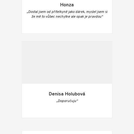
Honza
„Dostal jsem od přítelkyně jako dárek, myslel jsem si
že mě to vůbec nechytne ale opak je pravdou“
Denisa Holubová
„Doporučuju“