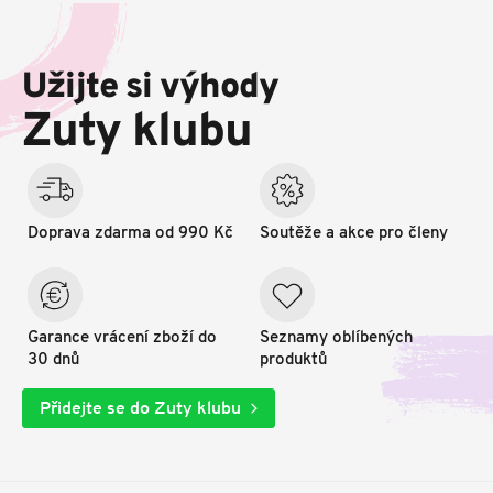
Z
á
p
Užijte si výhody
a
t
Zuty klubu
í
Doprava zdarma od 990 Kč
Soutěže a akce pro členy
Garance vrácení zboží do
Seznamy oblíbených
30 dnů
produktů
Přidejte se do Zuty klubu