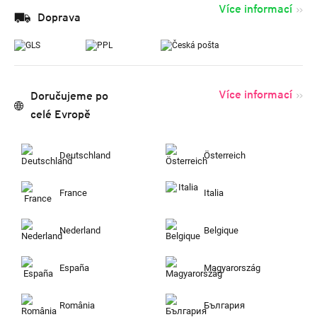
Více informací
Doprava
Více informací
Doručujeme po
celé Evropě
Deutschland
Österreich
France
Italia
Nederland
Belgique
España
Magyarország
România
България