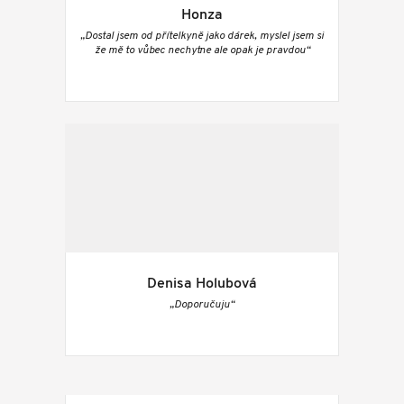
Honza
„Dostal jsem od přítelkyně jako dárek, myslel jsem si
že mě to vůbec nechytne ale opak je pravdou“
Denisa Holubová
„Doporučuju“