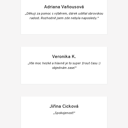
Adriana Vaňousová
„Děkuji za pomoc s výběrem, dárek udělal obrovskou
radost. Rozhodně jsem zde nebyla naposledy.“
Veronika K.
„Vše moc hezké a hlavně je to super žrout času :)
objednám zase!“
Jiřina Cicková
„Spokojenost!“