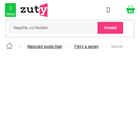
Přejít
na
obsah
Hledat
Malování podle čísel
Filmy a seriály
Marvel
Domů