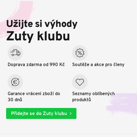
Z
á
p
Užijte si výhody
a
t
Zuty klubu
í
Doprava zdarma od 990 Kč
Soutěže a akce pro členy
Garance vrácení zboží do
Seznamy oblíbených
30 dnů
produktů
Přidejte se do Zuty klubu