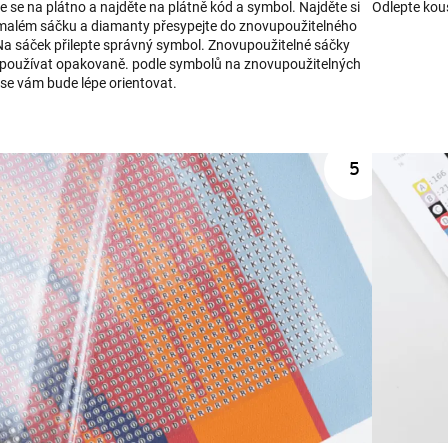
e se na plátno a najděte na plátně kód a symbol. Najděte si
Odlepte kous
malém sáčku a diamanty přesypejte do znovupoužitelného
Na sáček přilepte správný symbol. Znovupoužitelné sáčky
používat opakovaně. podle symbolů na znovupoužitelných
 se vám bude lépe orientovat.