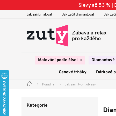
Přejít
Slevy až 53 % 
na
obsah
Jak začít malovat
Jak začít diamantovat
Jak začí
Malování podle čísel
Diamantové 
Cenové trháky
Dárkové 
Poradna
Jak začít tvořit obrazy
Domů
P
o
Přeskočit
s
Kategorie
kategorie
t
Diam
r