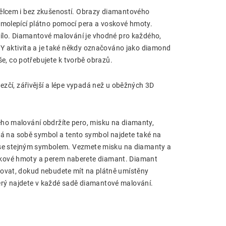
mělcem i bez zkušeností. Obrazy diamantového
amolepící plátno pomocí pera a voskové hmoty.
 dílo. Diamantové malování je vhodné pro každého,
DIY aktivita a je také někdy označováno jako diamond
, co potřebujete k tvorbě obrazů.
ezčí, zářivější a lépe vypadá než u oběžných 3D
ého malování obdržíte pero, misku na diamanty,
 na sobě symbol a tento symbol najdete také na
ek se stejným symbolem. Vezmete misku na diamanty a
skové hmoty a perem naberete diamant. Diamant
povat, dokud nebudete mít na plátně umístěny
erý najdete v každé sadě diamantové malování.