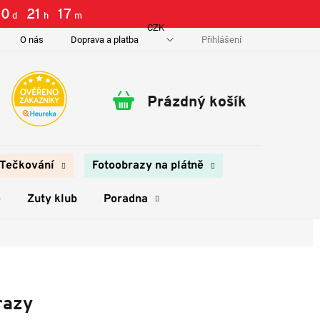
0
21
17
d
h
m
CZK
Přihlášení
O nás
Doprava a platba
Kontakty
Prázdný košík
Nákupní
košík
Tečkování
Fotoobrazy na plátně
e
Zuty klub
Poradna
razy