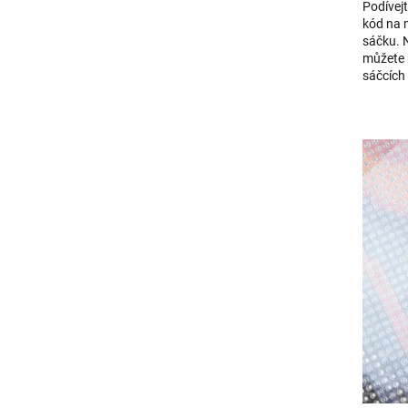
Podívejt
kód na 
sáčku. 
můžete 
sáčcích