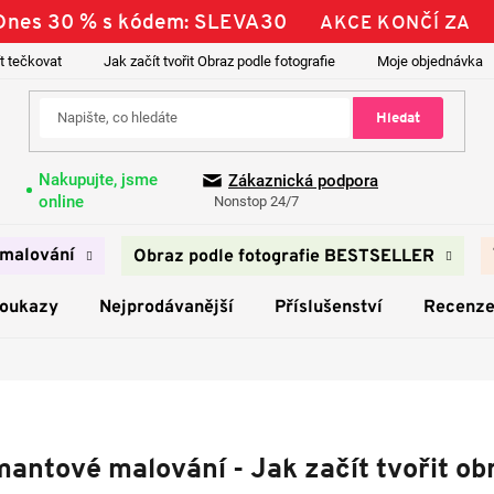
| Dnes 30 % s kódem: SLEVA30
AKCE KONČÍ ZA
t tečkovat
Jak začít tvořit Obraz podle fotografie
Moje objednávka
Hledat
Nakupujte, jsme
Zákaznická podpora
online
Nonstop 24/7
malování
Obraz podle fotografie BESTSELLER
poukazy
Nejprodávanější
Příslušenství
Recenz
antové malování - Jak začít tvořit ob