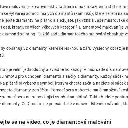
ové malování je kreativní aktivita, která umožní každému stát se u
í se vytvářejí pomocí malých diamantů (kamínků), které se lepí na s
ě lepíte diamanty na plátno a sledujete, jak vzniká vaše mistrovské
 i děti, kreativce všech věkových kategorií. Diamantové malování je 
o diamond painting. Každá sada diamantového malování obsahuje vše
dy obsahují 5D diamanty, které se lesknou a září. Výsledný obraz je h
tů.
stup je velmi jednoduchý a zvládne ho každý. V naší sadě diamantov
u hmotu pro uchopení diamantů a sáčky s diamanty. Každý sáček má
 Na plátně si vyberete symbol, kterým chcete začít a najdete si sáč
ysypete diamanty ze sáčku. Pomocí pera naberete malé množství vo
e pomocí pera na odpovídající symbol na plátně. Takto budete postu
 diamanty. Celý postup je popsán také v našem tištěném návodu, kt
ejte se na video, co je diamantové malování