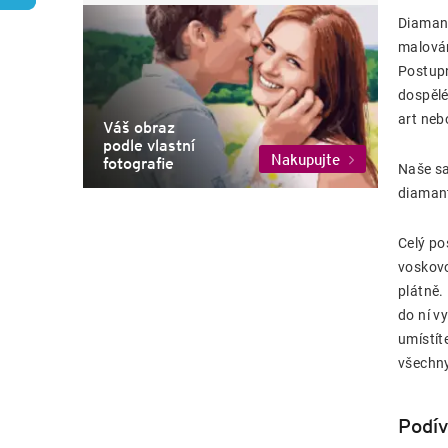
a
Diamant
n
malován
n
Postupn
í
dospělé
p
art neb
a
Váš obraz
podle vlastní
n
Nakupujte
fotografie
e
Naše sa
l
diaman
Celý po
voskovo
plátně.
do ní v
umístít
všechny
Podív