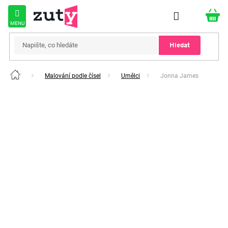
Přejít
na
obsah
Hledat
Malování podle čísel
Umělci
Jonna James
Domů