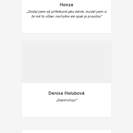
Honza
„Dostal jsem od přítelkyně jako dárek, myslel jsem si
že mě to vůbec nechytne ale opak je pravdou“
Denisa Holubová
„Doporučuju“