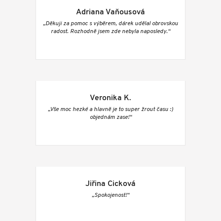
Adriana Vaňousová
„Děkuji za pomoc s výběrem, dárek udělal obrovskou
radost. Rozhodně jsem zde nebyla naposledy.“
Veronika K.
„Vše moc hezké a hlavně je to super žrout času :)
objednám zase!“
Jiřina Cicková
„Spokojenost!“