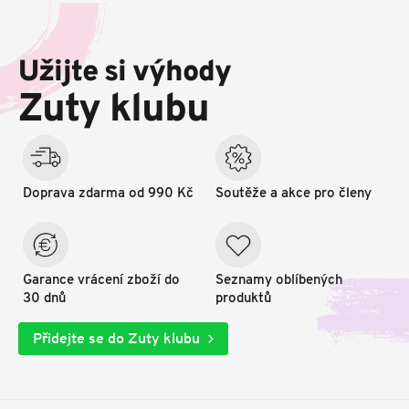
Z
á
p
Užijte si výhody
a
t
Zuty klubu
í
Doprava zdarma od 990 Kč
Soutěže a akce pro členy
Garance vrácení zboží do
Seznamy oblíbených
30 dnů
produktů
Přidejte se do Zuty klubu