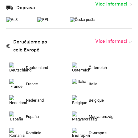
Více informací
Doprava
Více informací
Doručujeme po
celé Evropě
Deutschland
Österreich
France
Italia
Nederland
Belgique
España
Magyarország
România
България