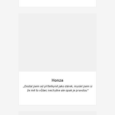
Honza
„Dostal jsem od přítelkyně jako dárek, myslel jsem si
že mě to vůbec nechytne ale opak je pravdou“