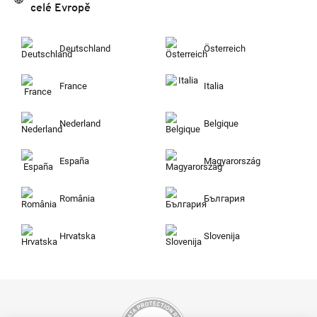
celé Evropě
Deutschland
Österreich
France
Italia
Nederland
Belgique
España
Magyarország
România
България
Hrvatska
Slovenija