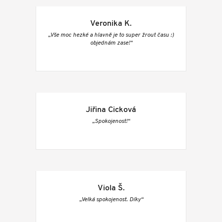
Veronika K.
„Vše moc hezké a hlavně je to super žrout času :)
objednám zase!“
Jiřina Cicková
„Spokojenost!“
Viola Š.
„Velká spokojenost. Díky“