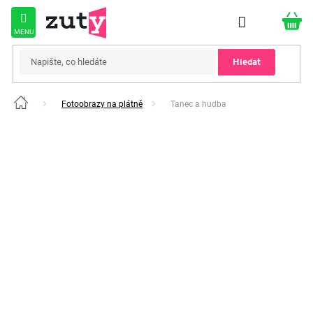
Přejít
na
obsah
Hledat
Fotoobrazy na plátně
Tanec a hudba
Domů