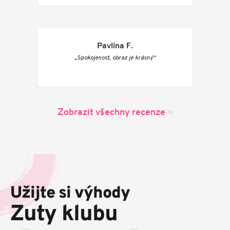
Pavlína F.
„Spokojenost, obraz je krásný“
Zobrazit všechny recenze
Z
á
p
Užijte si výhody
a
t
Zuty klubu
í