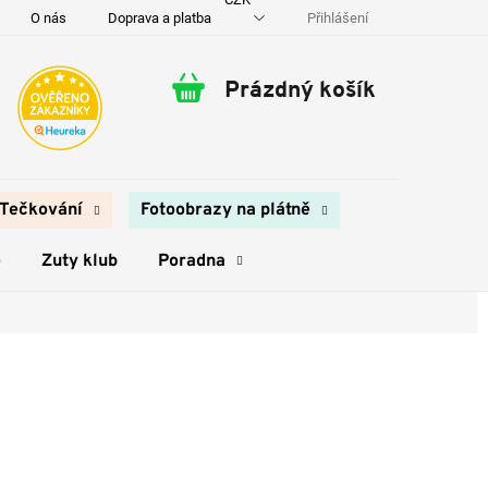
Přihlášení
O nás
Doprava a platba
Kontakty
Prázdný košík
Nákupní
košík
Tečkování
Fotoobrazy na plátně
e
Zuty klub
Poradna