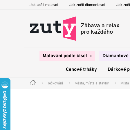
Přejít
Jak začít malovat
Jak začít diamantovat
Jak začí
na
obsah
Malování podle čísel
Diamantové 
Cenové trháky
Dárkové 
Tečkování
Města, místa a stavby
Místa
Domů