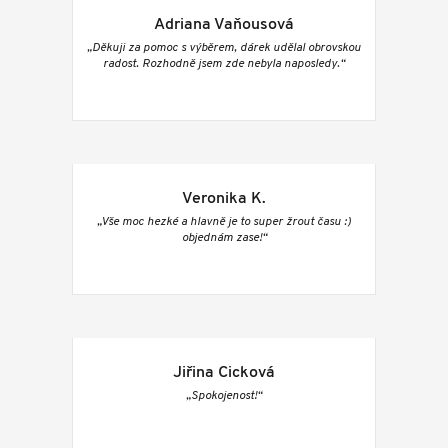
Adriana Vaňousová
„Děkuji za pomoc s výběrem, dárek udělal obrovskou
radost. Rozhodně jsem zde nebyla naposledy.“
Veronika K.
„Vše moc hezké a hlavně je to super žrout času :)
objednám zase!“
Jiřina Cicková
„Spokojenost!“