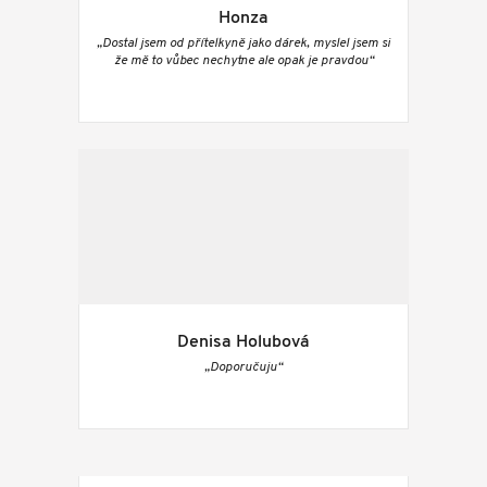
Honza
„Dostal jsem od přítelkyně jako dárek, myslel jsem si
že mě to vůbec nechytne ale opak je pravdou“
Denisa Holubová
„Doporučuju“