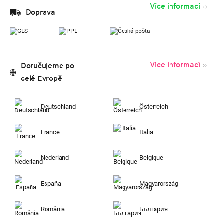
Více informací
Doprava
Více informací
Doručujeme po
celé Evropě
Deutschland
Österreich
France
Italia
Nederland
Belgique
España
Magyarország
România
България