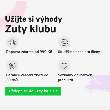
Z
á
p
Užijte si výhody
a
t
Zuty klubu
í
Doprava zdarma od 990 Kč
Soutěže a akce pro členy
Garance vrácení zboží do
Seznamy oblíbených
30 dnů
produktů
Přidejte se do Zuty klubu