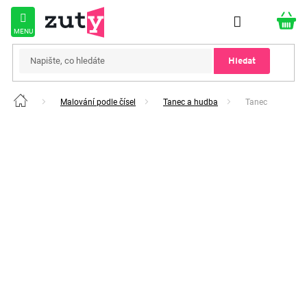
Přejít
na
obsah
Hledat
Malování podle čísel
Tanec a hudba
Tanec
Domů