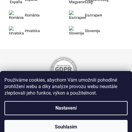
România
България
Hrvatska
Slovenija
Používáme cookies, abychom Vám umožnili pohodlné
prohlížení webu a díky analýze provozu webu neustále
zlepšovali jeho funkce, výkon a použitelnost.
Nakupujte na Zuty bezpečně a bez obav. Díky
HTTPS protokolu jsou Vaše citlivá data v
naprostém bezpečí, veškeré informace mezi
Nastavení
prohlížečem a serverem se přenášejí v
zašifrované podobě.
Souhlasím
Zuty, Westlogic s.r.o., Olomoucká 267/29, Opava, 746 01