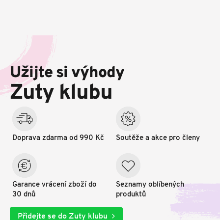
Z
á
p
Užijte si výhody
a
t
Zuty klubu
í
Doprava zdarma od 990 Kč
Soutěže a akce pro členy
Garance vrácení zboží do
Seznamy oblíbených
30 dnů
produktů
Přidejte se do Zuty klubu