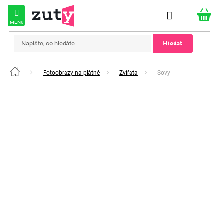
Přejít
na
obsah
Hledat
Fotoobrazy na plátně
Zvířata
Sovy
Domů