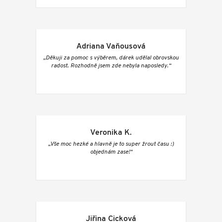
Adriana Vaňousová
„Děkuji za pomoc s výběrem, dárek udělal obrovskou
radost. Rozhodně jsem zde nebyla naposledy.“
Veronika K.
„Vše moc hezké a hlavně je to super žrout času :)
objednám zase!“
Jiřina Cicková