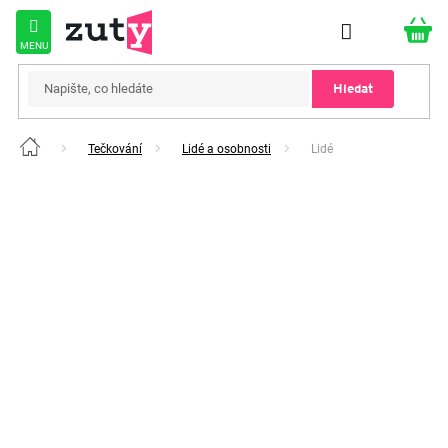
Přejít
na
obsah
Hledat
Tečkování
Lidé a osobnosti
Lidé
Domů