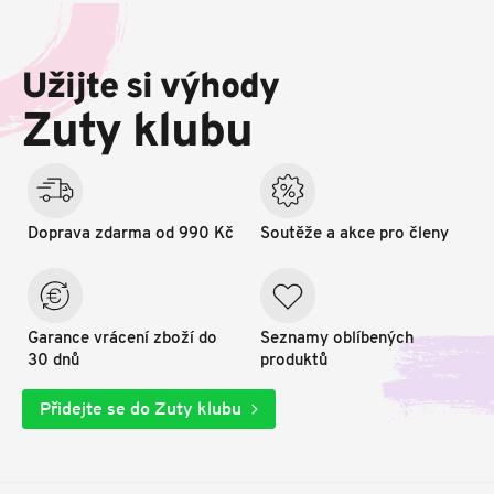
Z
á
p
Užijte si výhody
a
t
Zuty klubu
í
Doprava zdarma od 990 Kč
Soutěže a akce pro členy
Garance vrácení zboží do
Seznamy oblíbených
30 dnů
produktů
Přidejte se do Zuty klubu