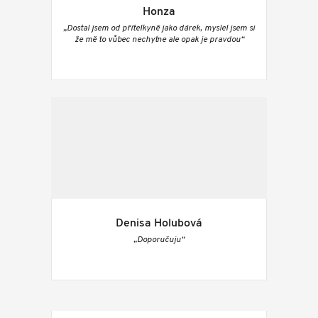
Honza
„Dostal jsem od přítelkyně jako dárek, myslel jsem si
že mě to vůbec nechytne ale opak je pravdou“
Denisa Holubová
„Doporučuju“