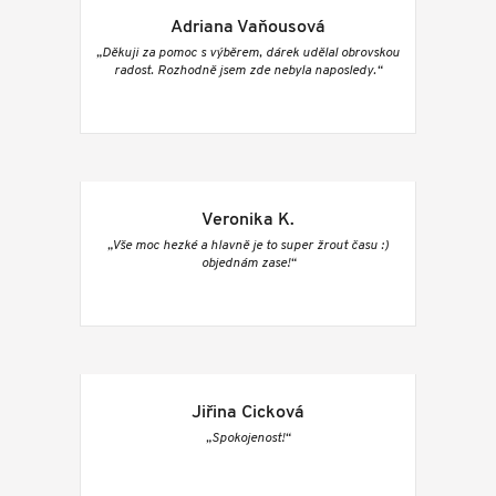
Adriana Vaňousová
„Děkuji za pomoc s výběrem, dárek udělal obrovskou
radost. Rozhodně jsem zde nebyla naposledy.“
Veronika K.
„Vše moc hezké a hlavně je to super žrout času :)
objednám zase!“
Jiřina Cicková
„Spokojenost!“