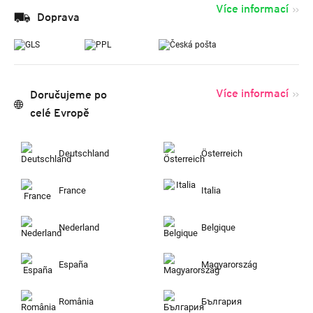
Více informací
Doprava
Více informací
Doručujeme po
celé Evropě
Deutschland
Österreich
France
Italia
Nederland
Belgique
España
Magyarország
România
България