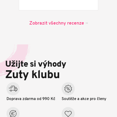
Zobrazit všechny recenze
Z
á
p
Užijte si výhody
a
t
Zuty klubu
í
Doprava zdarma od 990 Kč
Soutěže a akce pro členy