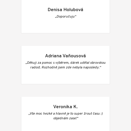
Denisa Holubová
„Doporučuju“
Adriana Vaňousová
„Děkuji za pomoc s výběrem, dárek udělal obrovskou
radost. Rozhodně jsem zde nebyla naposledy.“
Veronika K.
„Vše moc hezké a hlavně je to super žrout času :)
objednám zase!“