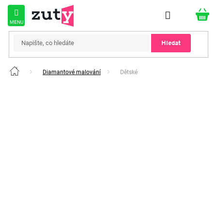
Přejít
na
obsah
Hledat
Diamantové malování
Dětské
Domů