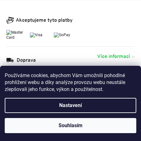
Akceptujeme tyto platby
Více informací
Doprava
Používáme cookies, abychom Vám umožnili pohodlné
prohlížení webu a díky analýze provozu webu neustále
zlepšovali jeho funkce, výkon a použitelnost.
Více informací
Doručujeme po
celé Evropě
Nastavení
Deutschland
Österreich
Souhlasím
France
Italia