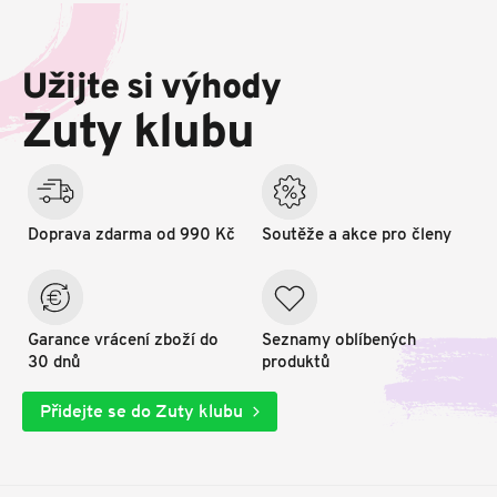
Z
á
p
Užijte si výhody
a
t
Zuty klubu
í
Doprava zdarma od 990 Kč
Soutěže a akce pro členy
Garance vrácení zboží do
Seznamy oblíbených
30 dnů
produktů
Přidejte se do Zuty klubu