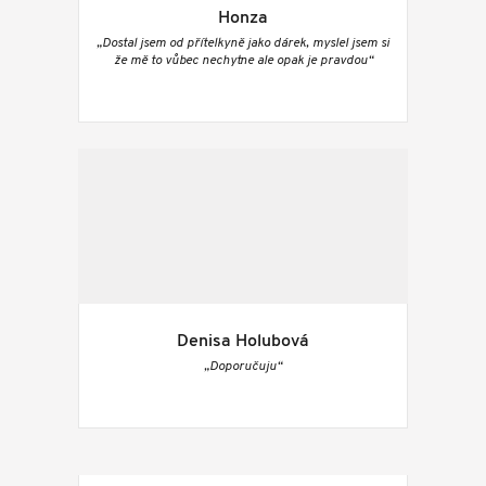
Honza
„Dostal jsem od přítelkyně jako dárek, myslel jsem si
že mě to vůbec nechytne ale opak je pravdou“
Denisa Holubová
„Doporučuju“