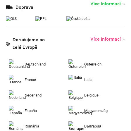
Více informací
Doprava
Více informací
Doručujeme po
celé Evropě
Deutschland
Österreich
France
Italia
Nederland
Belgique
España
Magyarország
România
България