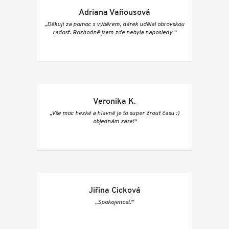
Adriana Vaňousová
„Děkuji za pomoc s výběrem, dárek udělal obrovskou
radost. Rozhodně jsem zde nebyla naposledy.“
Veronika K.
„Vše moc hezké a hlavně je to super žrout času :)
objednám zase!“
Jiřina Cicková
„Spokojenost!“