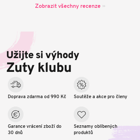
Zobrazit všechny recenze
Z
á
p
Užijte si výhody
a
t
Zuty klubu
í
Doprava zdarma od 990 Kč
Soutěže a akce pro členy
Garance vrácení zboží do
Seznamy oblíbených
30 dnů
produktů