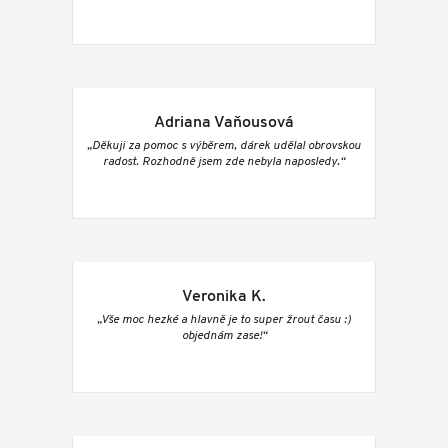
Adriana Vaňousová
„Děkuji za pomoc s výběrem, dárek udělal obrovskou
radost. Rozhodně jsem zde nebyla naposledy.“
Veronika K.
„Vše moc hezké a hlavně je to super žrout času :)
objednám zase!“