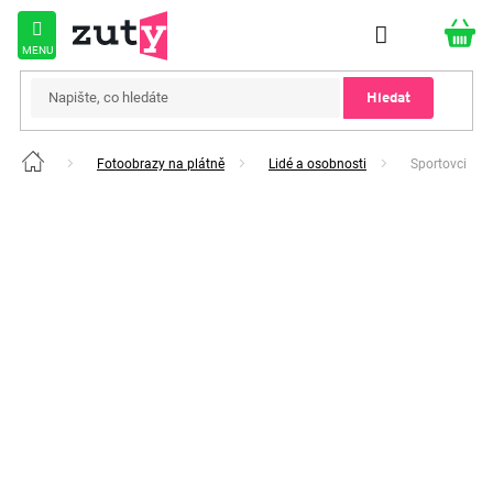
Přejít
na
obsah
Hledat
Fotoobrazy na plátně
Lidé a osobnosti
Sportovci
Domů