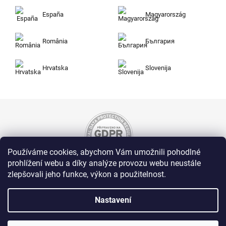
España
Magyarország
România
България
Hrvatska
Slovenija
Používáme cookies, abychom Vám umožnili pohodlné
prohlížení webu a díky analýze provozu webu neustále
zlepšovali jeho funkce, výkon a použitelnost.
Nakupujte na Zuty bezpečně a bez obav. Díky
HTTPS protokolu jsou Vaše citlivá data v
naprostém bezpečí, veškeré informace mezi
Nastavení
prohlížečem a serverem se přenášejí v
zašifrované podobě.