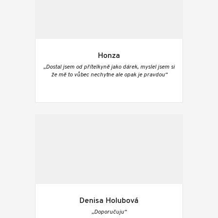
Honza
„Dostal jsem od přítelkyně jako dárek, myslel jsem si
že mě to vůbec nechytne ale opak je pravdou“
Denisa Holubová
„Doporučuju“