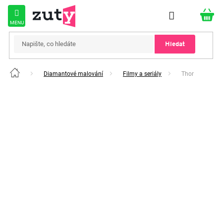
Přejít
na
obsah
Hledat
Diamantové malování
Filmy a seriály
Thor
Domů