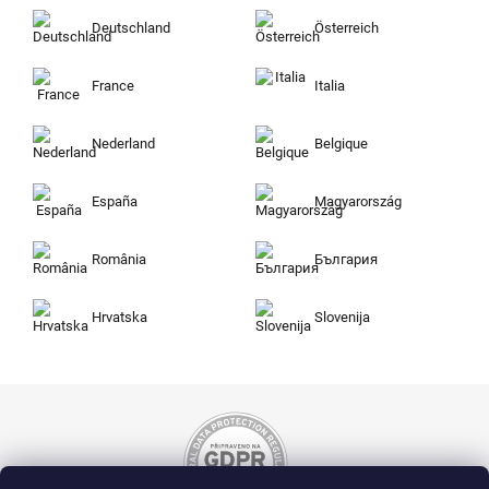
Deutschland
Österreich
France
Italia
Nederland
Belgique
España
Magyarország
România
България
Hrvatska
Slovenija