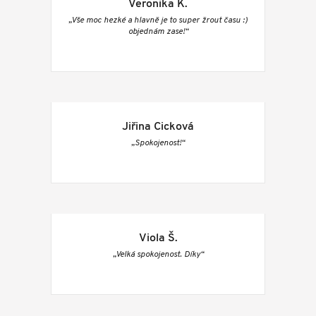
Veronika K.
„Vše moc hezké a hlavně je to super žrout času :)
objednám zase!“
Jiřina Cicková
„Spokojenost!“
Viola Š.
„Velká spokojenost. Díky“