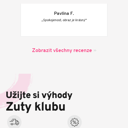
Pavlína F.
„Spokojenost, obraz je krásný“
Zobrazit všechny recenze
Z
á
p
Užijte si výhody
a
t
Zuty klubu
í