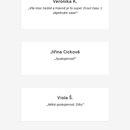
Veronika K.
„Vše moc hezké a hlavně je to super žrout času :)
objednám zase!“
Jiřina Cicková
„Spokojenost!“
Viola Š.
„Velká spokojenost. Díky“