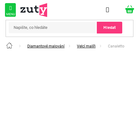
Přejít
na
obsah
Hledat
Diamantové malování
Velcí malíři
Canaletto
Domů