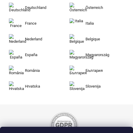
Deutschland
Österreich
France
Italia
Nederland
Belgique
España
Magyarország
România
България
Hrvatska
Slovenija