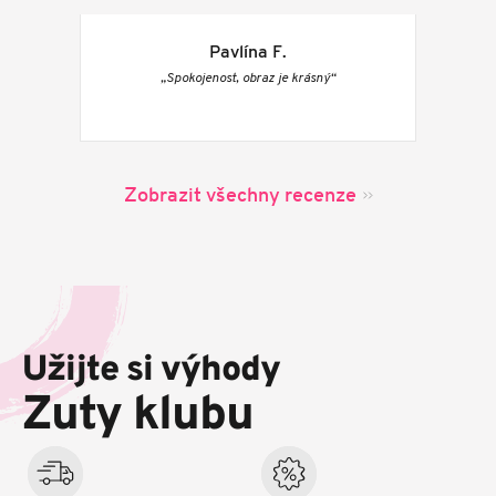
Pavlína F.
„Spokojenost, obraz je krásný“
Zobrazit všechny recenze
Z
á
p
Užijte si výhody
a
t
Zuty klubu
í