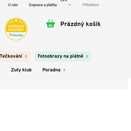
Přihlášení
O nás
Doprava a platba
Kontakty
Prázdný košík
Nákupní
košík
Tečkování
Fotoobrazy na plátně
e
Zuty klub
Poradna