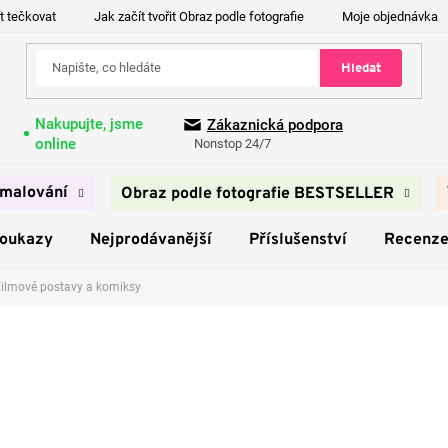
t tečkovat
Jak začít tvořit Obraz podle fotografie
Moje objednávka
Hledat
Nakupujte, jsme
Zákaznická podpora
online
Nonstop 24/7
malování
Obraz podle fotografie BESTSELLER
poukazy
Nejprodávanější
Příslušenství
Recenz
ilmové postavy a komiksy