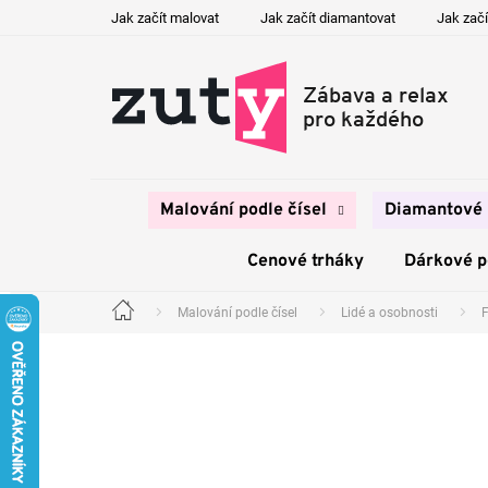
Přejít
Jak začít malovat
Jak začít diamantovat
Jak začí
na
obsah
Malování podle čísel
Diamantové 
Cenové trháky
Dárkové 
Malování podle čísel
Lidé a osobnosti
F
Domů