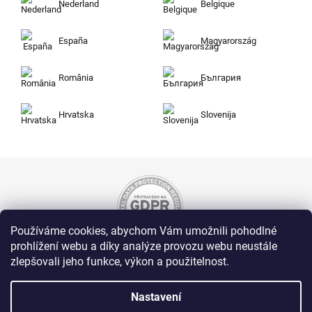
Nederland
Belgique
España
Magyarország
România
България
Hrvatska
Slovenija
Používáme cookies, abychom Vám umožnili pohodlné
prohlížení webu a díky analýze provozu webu neustále
zlepšovali jeho funkce, výkon a použitelnost.
Nakupujte na Zuty bezpečně a bez obav. Díky
HTTPS protokolu jsou Vaše citlivá data v
naprostém bezpečí, veškeré informace mezi
Nastavení
prohlížečem a serverem se přenášejí v
zašifrované podobě.