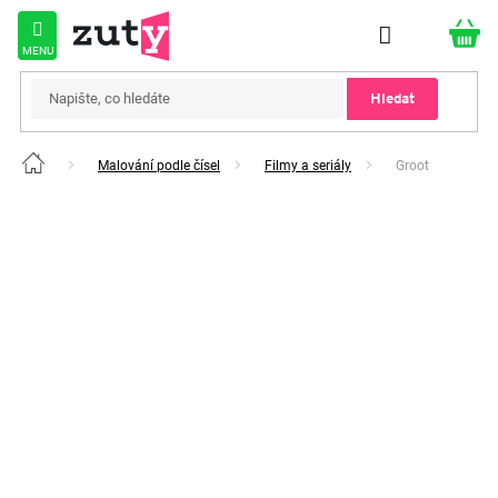
Přejít
na
obsah
Hledat
Malování podle čísel
Filmy a seriály
Groot
Domů