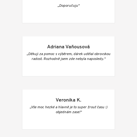
„Doporučuju“
Adriana Vaňousová
„Děkuji za pomoc s výběrem, dárek udělal obrovskou
radost. Rozhodně jsem zde nebyla naposledy.“
Veronika K.
„Vše moc hezké a hlavně je to super žrout času :)
objednám zase!“