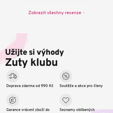
Zobrazit všechny recenze
Z
á
p
Užijte si výhody
a
t
Zuty klubu
í
Doprava zdarma od 990 Kč
Soutěže a akce pro členy
Garance vrácení zboží do
Seznamy oblíbených