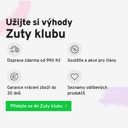
Z
á
p
Užijte si výhody
a
t
Zuty klubu
í
Doprava zdarma od 990 Kč
Soutěže a akce pro členy
Garance vrácení zboží do
Seznamy oblíbených
30 dnů
produktů
Přidejte se do Zuty klubu