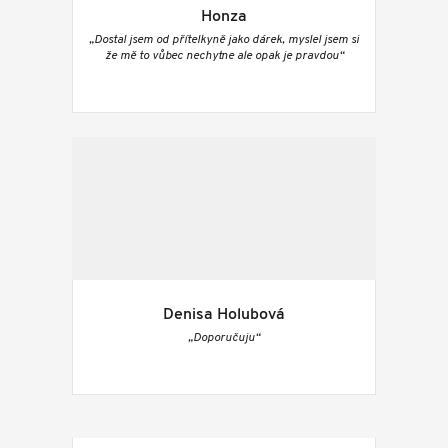
Honza
„Dostal jsem od přítelkyně jako dárek, myslel jsem si
že mě to vůbec nechytne ale opak je pravdou“
Denisa Holubová
„Doporučuju“