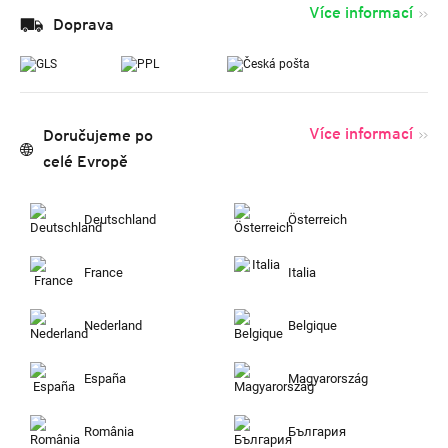
Více informací
Doprava
Více informací
Doručujeme po
celé Evropě
Deutschland
Österreich
France
Italia
Nederland
Belgique
España
Magyarország
România
България