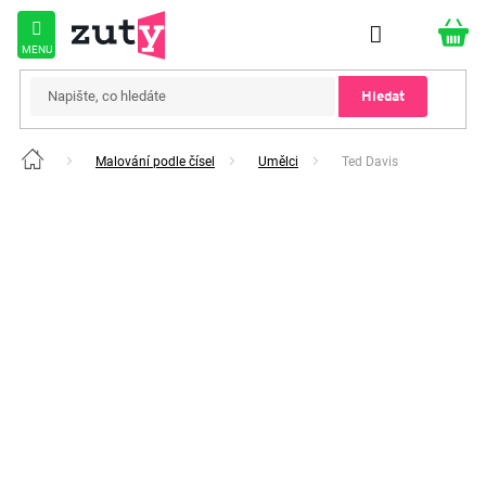
Přejít
na
obsah
Hledat
Malování podle čísel
Umělci
Ted Davis
Domů