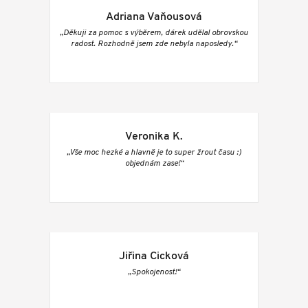
Adriana Vaňousová
„Děkuji za pomoc s výběrem, dárek udělal obrovskou
radost. Rozhodně jsem zde nebyla naposledy.“
Veronika K.
„Vše moc hezké a hlavně je to super žrout času :)
objednám zase!“
Jiřina Cicková
„Spokojenost!“