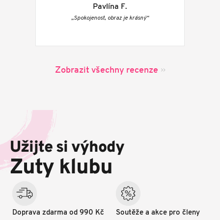
Pavlína F.
„Spokojenost, obraz je krásný“
Zobrazit všechny recenze
Z
á
p
Užijte si výhody
a
t
Zuty klubu
í
Doprava zdarma od 990 Kč
Soutěže a akce pro členy