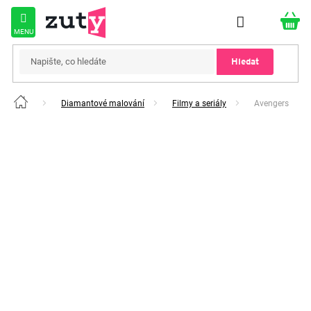
Přejít
na
obsah
Hledat
Diamantové malování
Filmy a seriály
Avengers
Domů