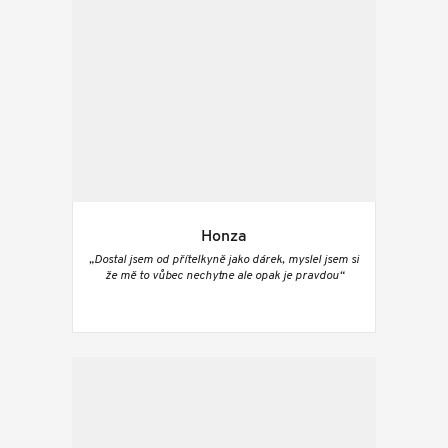
Honza
„Dostal jsem od přítelkyně jako dárek, myslel jsem si
že mě to vůbec nechytne ale opak je pravdou“