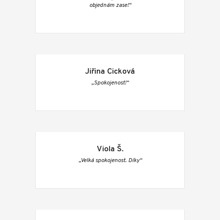
objednám zase!“
Jiřina Cicková
„Spokojenost!“
Viola Š.
„Velká spokojenost. Díky“