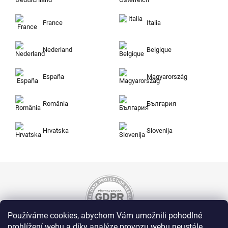
France
Italia
Nederland
Belgique
España
Magyarország
România
България
Hrvatska
Slovenija
Používáme cookies, abychom Vám umožnili pohodlné
prohlížení webu a díky analýze provozu webu neustále