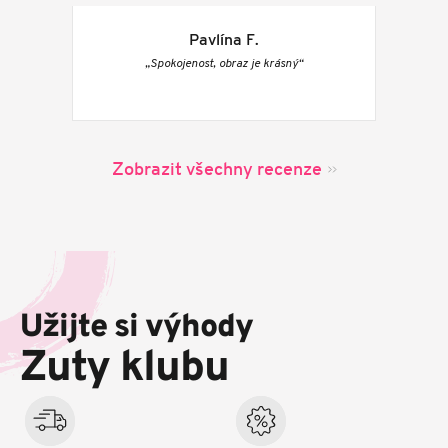
Pavlína F.
„Spokojenost, obraz je krásný“
Zobrazit všechny recenze
Z
á
p
Užijte si výhody
a
t
Zuty klubu
í