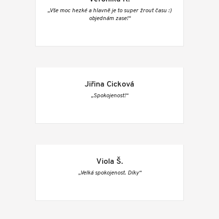
„Vše moc hezké a hlavně je to super žrout času :)
objednám zase!“
Jiřina Cicková
„Spokojenost!“
Viola Š.
„Velká spokojenost. Díky“