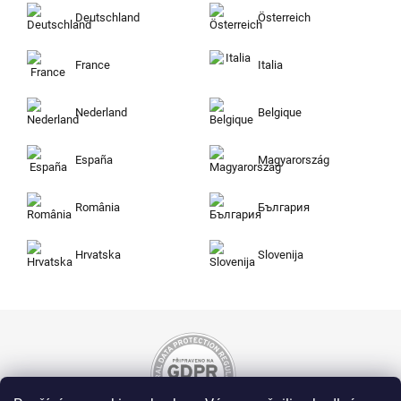
Deutschland
Österreich
France
Italia
Nederland
Belgique
España
Magyarország
România
България
Hrvatska
Slovenija