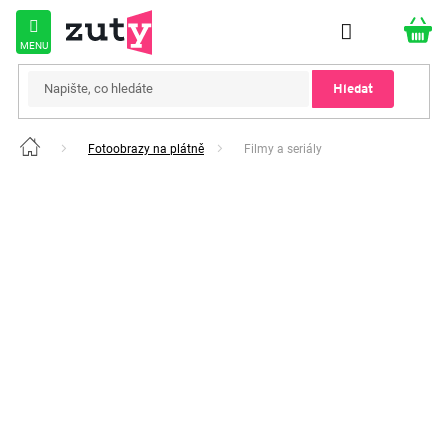
Přejít
na
obsah
Hledat
Fotoobrazy na plátně
Filmy a seriály
Domů