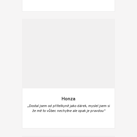
Honza
„Dostal jsem od přítelkyně jako dárek, myslel jsem si
že mě to vůbec nechytne ale opak je pravdou“