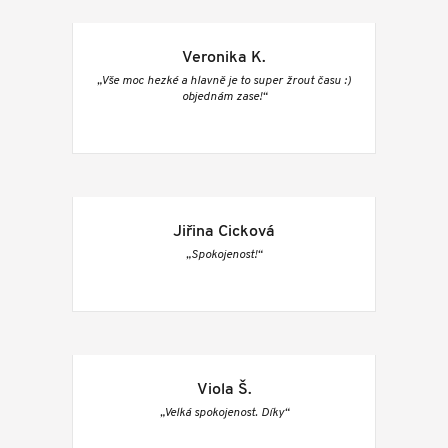
Veronika K.
„Vše moc hezké a hlavně je to super žrout času :)
objednám zase!“
Jiřina Cicková
„Spokojenost!“
Viola Š.
„Velká spokojenost. Díky“