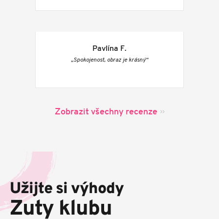
Pavlína F.
„Spokojenost, obraz je krásný“
Zobrazit všechny recenze
Z
á
p
Užijte si výhody
a
t
Zuty klubu
í