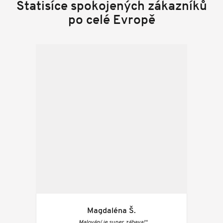
Statisíce spokojených zákazníků
po celé Evropě
Magdaléna Š.
„Malování je super zábava!“