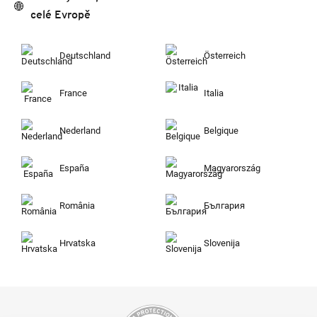
celé Evropě
Deutschland
Österreich
France
Italia
Nederland
Belgique
España
Magyarország
România
България
Hrvatska
Slovenija