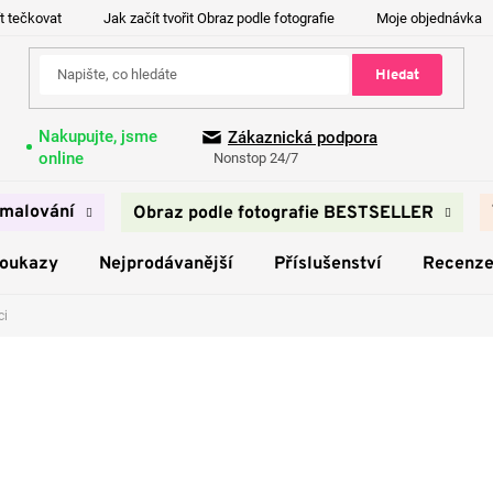
t tečkovat
Jak začít tvořit Obraz podle fotografie
Moje objednávka
Hledat
Nakupujte, jsme
Zákaznická podpora
online
Nonstop 24/7
malování
Obraz podle fotografie BESTSELLER
poukazy
Nejprodávanější
Příslušenství
Recenz
ci