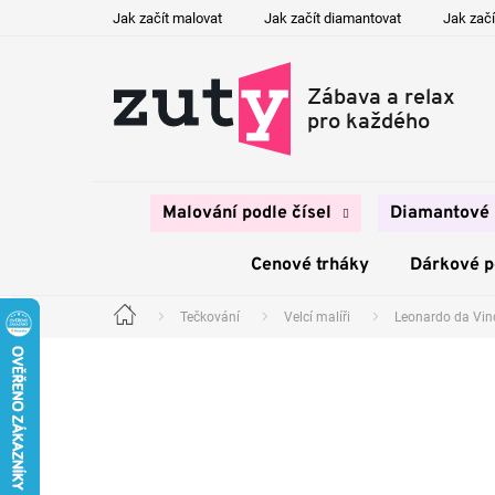
Přejít
Jak začít malovat
Jak začít diamantovat
Jak začí
na
obsah
Malování podle čísel
Diamantové 
Cenové trháky
Dárkové 
Tečkování
Velcí malíři
Leonardo da Vin
Domů