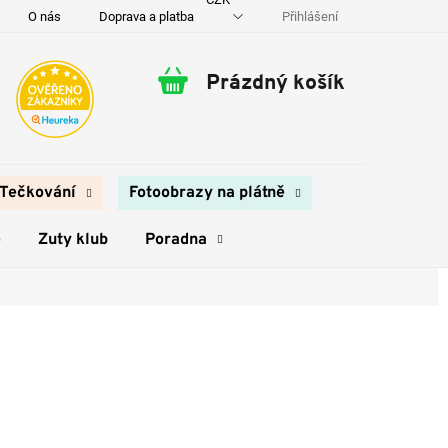
Přihlášení
O nás
Doprava a platba
Kontakty
Prázdný košík
Nákupní
košík
Tečkování
Fotoobrazy na plátně
e
Zuty klub
Poradna